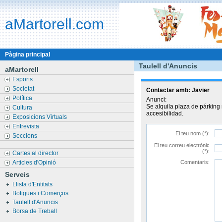
aMartorell.com
Pàgina principal
Taulell d'Anuncis
aMartorell
Esports
Societat
Contactar amb:
Javier
Política
Anunci:
Se alquila plaza de párking 
Cultura
accesibilidad.
Exposicions Virtuals
Entrevista
El teu nom (*):
Seccions
El teu correu electrònic
(*):
Cartes al director
Articles d'Opinió
Comentaris:
Serveis
Llista d'Entitats
Botigues i Comerços
Taulell d'Anuncis
Borsa de Treball