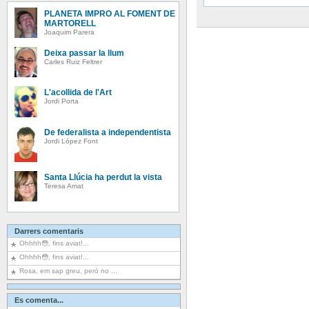
PLANETA IMPRO AL FOMENT DE
MARTORELL
Joaquim Parera
Deixa passar la llum
Carles Ruiz Feltrer
L'acollida de l'Art
Jordi Porta
De federalista a independentista
Jordi López Font
Santa Llúcia ha perdut la vista
Teresa Amat
Darrers comentaris
Ohhhh😳, fins aviat!...
Ohhhh😳, fins aviat!...
Rosa, em sap greu, però no ...
Es comenta...