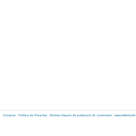
Contacte
|
Política de Privacitat
|
Normes ètiques de publicació de comentaris
|
www.
aMartorell