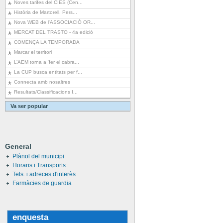
Noves tarifes del CIES (Cen...
Història de Martorell. Pers...
Nova WEB de l'ASSOCIACIÓ OR...
MERCAT DEL TRASTO - 4a edició
COMENÇA LA TEMPORADA
Marcar el territori
L’AEM torna a ‘fer el cabra...
La CUP busca entitats per f...
Connecta amb nosaltres
Resultats/Classificacions I...
Va ser popular
General
Plànol del municipi
Horaris i Transports
Tels. i adreces d'interès
Farmàcies de guardia
enquesta