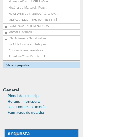
Noves tarifes del CIES (Cen...
Història de Martorell. Pers...
Nova WEB de l'ASSOCIACIÓ OR...
MERCAT DEL TRASTO - 4a edició
COMENÇA LA TEMPORADA
Marcar el territori
L’AEM torna a ‘fer el cabra...
La CUP busca entitats per f...
Connecta amb nosaltres
Resultats/Classificacions I...
Va ser popular
General
Plànol del municipi
Horaris i Transports
Tels. i adreces d'interès
Farmàcies de guardia
enquesta