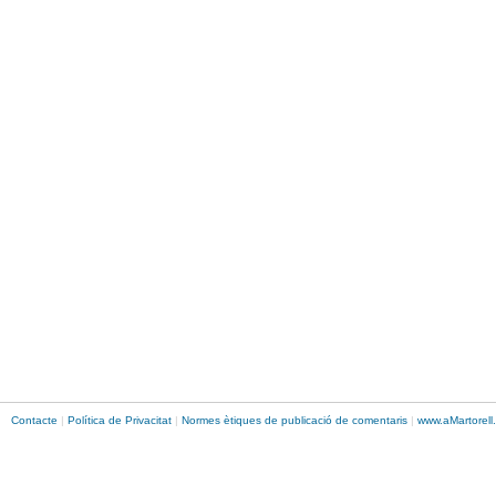
Contacte
|
Política de Privacitat
|
Normes ètiques de publicació de comentaris
|
www.
aMartorell