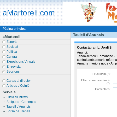
aMartorell.com
Pàgina principal
Taulell d'Anuncis
aMartorell
Esports
Societat
Contactar amb:
Jordi S.
Política
Anunci:
Tenda-remolc Comanche - 6 
Cultura
central amb armaris reformats 
Exposicions Virtuals
Armaris interiors nous - Ampl
Entrevista
Seccions
El teu nom (*):
El teu correu electrònic
Cartes al director
(*):
Articles d'Opinió
Comentaris:
Serveis
Llista d'Entitats
Botigues i Comerços
Taulell d'Anuncis
Borsa de Treball