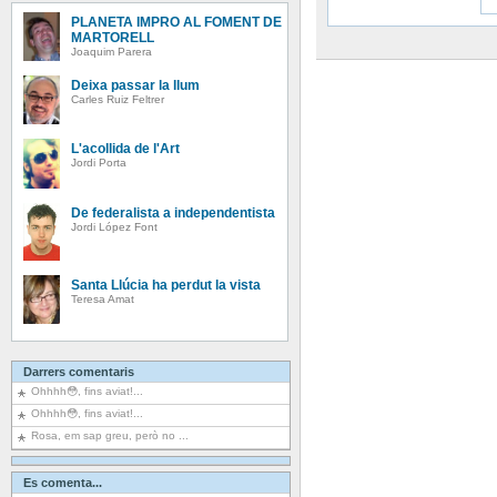
PLANETA IMPRO AL FOMENT DE
MARTORELL
Joaquim Parera
Deixa passar la llum
Carles Ruiz Feltrer
L'acollida de l'Art
Jordi Porta
De federalista a independentista
Jordi López Font
Santa Llúcia ha perdut la vista
Teresa Amat
Darrers comentaris
Ohhhh😳, fins aviat!...
Ohhhh😳, fins aviat!...
Rosa, em sap greu, però no ...
Es comenta...