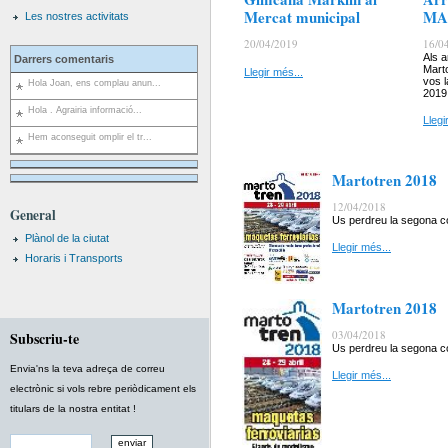
Mercat municipal
MA
Les nostres activitats
20/04/2019
16/0
Als a
Darrers comentaris
Marto
Llegir més...
vos 
Hola Joan, ens complau anun...
2019
Hola . Agrairia informació...
Llegi
Hem aconseguit omplir el tr...
Martotren 2018
12/04/2018
General
Us perdreu la segona co
Plànol de la ciutat
Llegir més...
Horaris i Transports
Martotren 2018
03/04/2018
Subscriu-te
Us perdreu la segona co
Envia'ns la teva adreça de correu
Llegir més...
electrònic si vols rebre periòdicament els
titulars de la nostra entitat !