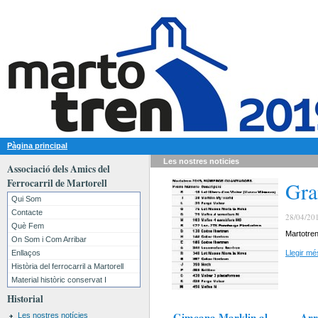
Pàgina principal
Les nostres
noticies
Associació dels Amics del
Ferrocarril de Martorell
Gra
Qui Som
Contacte
28/04/20
Què Fem
Martotr
On Som i Com Arribar
Enllaços
Llegir més
Història del ferrocarril a Martorell
Material històric conservat I
Historial
Gimcana Marklin al
Arr
Les nostres notícies