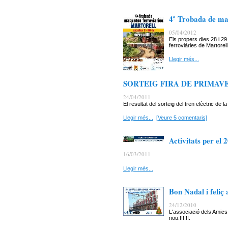
4ª Trobada de maq
05/04/2012
Els propers dies 28 i 2
ferroviàries de Martorell
Llegir més...
SORTEIG FIRA DE PRIMAVE
24/04/2011
El resultat del sorteig del tren elèctric de 
Llegir més...
[Veure 5 comentaris]
Activitats per el 
16/03/2011
Llegir més...
Bon Nadal i feliç
24/12/2010
L'associació dels Amics 
nou.!!!!!!.