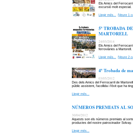
Els Amics del Ferrocarri
excursió molt especial.
Llegir més...
[Veure 1 c
5ª TROBADA D
MARTORELL
24/03/2014
Els Amics del Ferrocarr
ferroviàries a Martorell.
Llegir més...
[Veure 2 c
4ª Trobada de maq
03/05/2012
Des dels Amics del Ferrocarril de Martorell
públic assistent, l'acollida i l'éxit que ha tin
Llegir més...
NÚMEROS PREMIATS AL SOR
30/04/2012
Aquests son els números premiats al sort
productes del nostre patrocinador Solvay.
Llegir més...