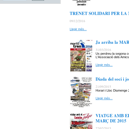
TRENET SOLIDARI PER LA
09/12/2016
Llegir més...
Ja arriba la MA
31/03/2016
Us perdreu la segona co
L'Associació dels Amics 
Llegir més...
Diada del soci i 
21/09/2015
Horari i Lloc Diumenge
Llegir més...
VIATGE AMB EL
MARÇ DE 2015
22/02/2015