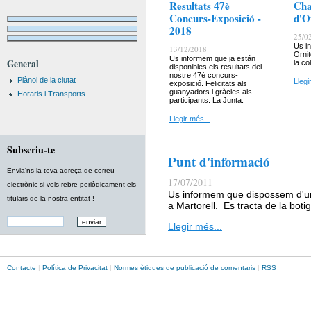
Resultats 47è
Cha
Concurs-Exposició -
d'O
2018
25/0
Us i
13/12/2018
Ornit
Us informem que ja están
General
la col
disponibles els resultats del
nostre 47è concurs-
Plànol de la ciutat
Llegi
exposició. Felicitats als
guanyadors i gràcies als
Horaris i Transports
participants. La Junta.
Llegir més...
Subscriu-te
Punt d'informació
Envia'ns la teva adreça de correu
17/07/2011
electrònic si vols rebre periòdicament els
Us informem que dispossem d'un 
titulars de la nostra entitat !
a Martorell. Es tracta de la boti
Llegir més...
Contacte
|
Política de Privacitat
|
Normes ètiques de publicació de comentaris
|
RSS