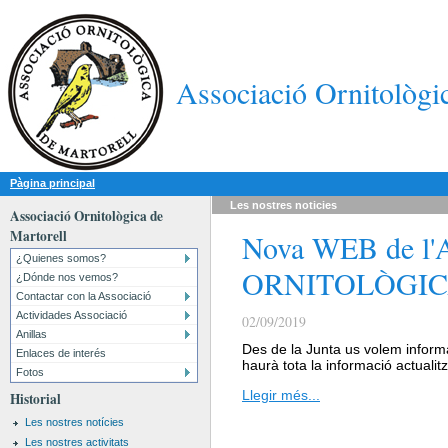
Associació Ornitològi
Pàgina principal
Les nostres
noticies
Associació Ornitològica de
Martorell
Nova WEB de l
¿Quienes somos?
ORNITOLÒGIC
¿Dónde nos vemos?
Contactar con la Associació
Actividades Associació
02/09/2019
Anillas
Des de la Junta us volem informa
Enlaces de interés
haurà tota la informació actuali
Fotos
Llegir més...
Historial
Les nostres notícies
Les nostres activitats