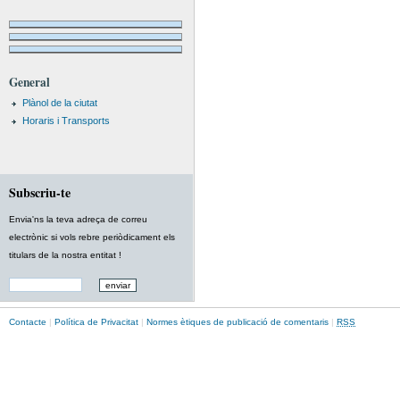
General
Plànol de la ciutat
Horaris i Transports
Subscriu-te
Envia'ns la teva adreça de correu
electrònic si vols rebre periòdicament els
titulars de la nostra entitat !
Contacte
|
Política de Privacitat
|
Normes ètiques de publicació de comentaris
|
RSS