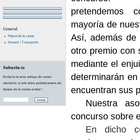
pretendemos c
mayoría de nuest
General
Así, además de 
Plànol de la ciutat
Horaris i Transports
otro premio con 
mediante el enju
Subscriu-te
determinarán en 
Envia'ns la teva adreça de correu
electrònic si vols rebre periòdicament els
encuentran sus p
titulars de la nostra entitat !
Nuestra aso
concurso sobre 
En dicho c