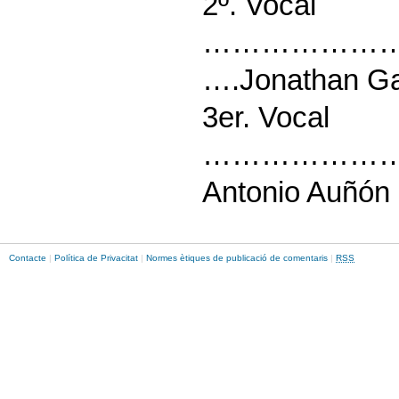
2º. Vocal
……………………
….Jonathan Ga
3er. Vocal
……………………
Antonio Auñó
Contacte
|
Política de Privacitat
|
Normes ètiques de publicació de comentaris
|
RSS