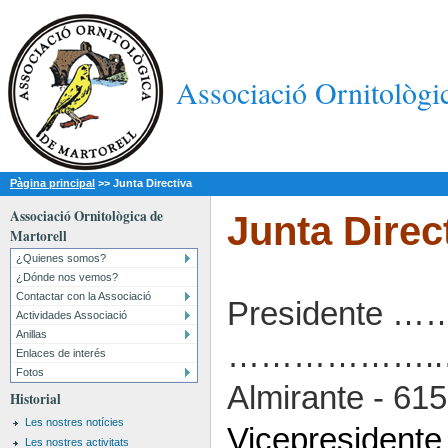
Associació Ornitològi
Pàgina principal
>>
Junta Directiva
Associació Ornitològica de
Junta Direc
Martorell
¿Quienes somos?
¿Dónde nos vemos?
Contactar con la Associació
Presidente …
Actividades Associació
Anillas
………………..……
Enlaces de interés
Fotos
Almirante - 61
Historial
Les nostres notícies
Vicepresident
Les nostres activitats