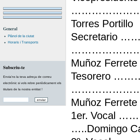
……………………..
Torres Portillo
General
Secretario …
Plànol de la ciutat
Horaris i Transports
………………………
Muñoz Ferrete 
Subscriu-te
Tesorero ……
Envia'ns la teva adreça de correu
electrònic si vols rebre periòdicament els
……………………
titulars de la nostra entitat !
Muñoz Ferrete 
1er. Voca
…..Domingo Cas