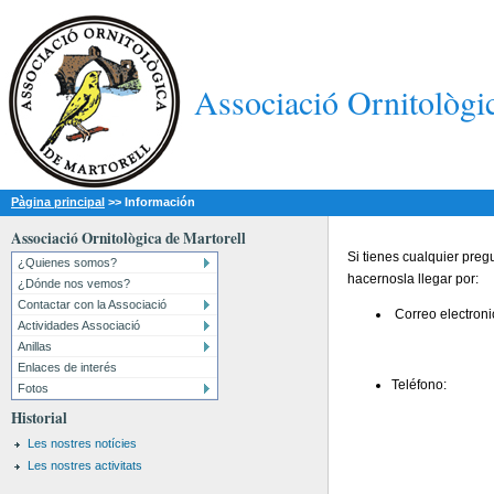
Associació Ornitològi
Pàgina principal
>>
Información
Associació Ornitològica de Martorell
Si tienes cualquier pre
¿Quienes somos?
hacernosla llegar por:
¿Dónde nos vemos?
Contactar con la Associació
Correo electroni
Actividades Associació
Anillas
Enlaces de interés
Teléfono:
Fotos
Historial
Les nostres notícies
Les nostres activitats