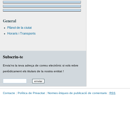
General
Plànol de la ciutat
Horaris i Transports
Subscriu-te
Envia'ns la teva adreça de correu electrònic si vols rebre
periòdicament els titulars de la nostra entitat !
Contacte
|
Política de Privacitat
|
Normes ètiques de publicació de comentaris
|
RSS