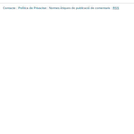
Contacte
|
Política de Privacitat
|
Normes ètiques de publicació de comentaris
|
RSS