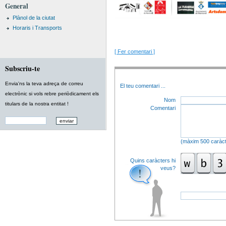
General
Plànol de la ciutat
Horaris i Transports
[ Fer comentari ]
Subscriu-te
Envia'ns la teva adreça de correu
El teu comentari
...
electrònic si vols rebre periòdicament els
Nom
titulars de la nostra entitat !
Comentari
(màxim 500 caràct
Quins caràcters hi
veus?