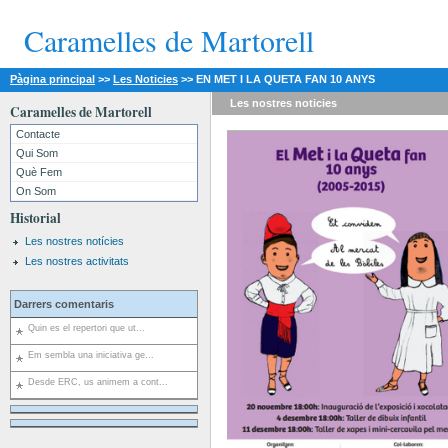
Caramelles de Martorell
Pàgina principal
>>
Les Noticies
>>
EN MET I LA QUETA FAN 10 ANYS
Les nostres
noticies
Caramelles de Martorell
Contacte
Qui Som
Què Fem
On Som
Historial
Les nostres notícies
Les nostres activitats
Darrers comentaris
Quin es el repertori que ut...
Em sembla una iniciativa ge...
Desde ERC, us animem a cont...