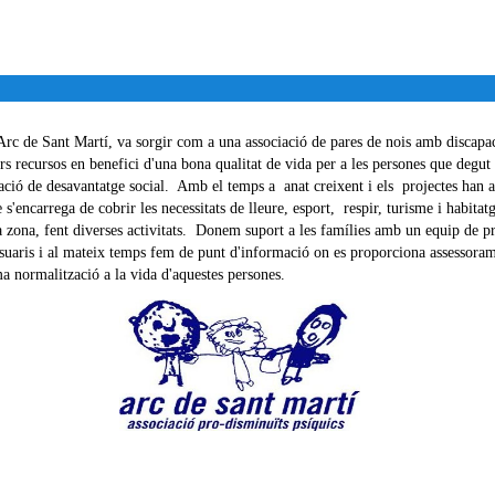
rc de Sant Martí, va sorgir com a una associació de pares de nois amb discapaci
ors recursos en benefici d'una bona qualitat de vida per a les persones que degut
ituació de desavantatge social. Amb el temps a anat creixent i els projectes ha
 s'encarrega de cobrir les necessitats de lleure, esport, respir, turisme i habita
 la zona, fent diverses activitats. Donem suport a les famílies amb un equip de pr
usuaris i al mateix temps fem de punt d'informació on es proporciona assessoram
a normalització a la vida d'aquestes persones.