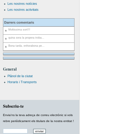
Les nostres notícies
Les nostres activitats
Darrers comentaris
Moltissima sort!!!
quina sera la propera troba...
Bona tarda, enhorabona pe...
General
Plànol de la ciutat
Horaris i Transports
Subscriu-te
Envia'ns la teva adreça de correu electrònic si vols
rebre periòdicament els titulars de la nostra entitat !