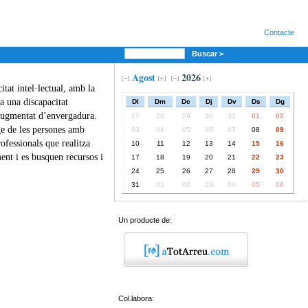
Contacte
Buscar >
Agost
2026
tat intel·lectual, amb la
 a una discapacitat
Dl
Dm
Dc
Dj
Dv
Ds
Dg
n augmentat d’envergadura.
27
28
29
30
31
01
02
tge de les persones amb
03
04
05
06
07
08
09
ofessionals que realitza
10
11
12
13
14
15
16
ent i es busquen recursos i
17
18
19
20
21
22
23
24
25
26
27
28
29
30
31
01
02
03
04
05
06
Un producte de:
Col.labora: