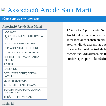
Associació Arc de Sant Martí
Pàgina principal
>>
"QUI SOM"
Associació Arc de Sant Martí
L’Associació por disminuïts A
"QUI SOM"
finalitat de crear nous i mill
LLOCS I HORARIS D'ATENCIÓ AL
PÚBLIC
intel·lectual es troben en s
ACTIVITATS ESPORTIVES
Avui en dia és una entitat que
ESPLAI CENTRE DE LLEURE
discapacitat intel·lectual de
CASALS D'ESTIU I D'HIVERN
atenció individualitzada als 
COLÒNIES SETMANA SANTA I
sortides que aportin la màxim
D'ESTIU
RESPIR
CANGURS
ACTIVITATS ADREÇADES A
FAMÍLIES
LLAR RESIDÈNCIA
ACTIVITATS D'INTEGRACIÓ
SUPORT A L'AUTONOMIA A LA
PRÒPIA LLAR
TERÀPIES INDIVIDUALS
Historial