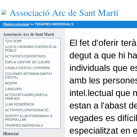
Associació Arc de Sant Martí
Pàgina principal
>>
TERÀPIES INDIVIDUALS
Associació Arc de Sant Martí
El fet d'oferir ter
"QUI SOM"
LLOCS I HORARIS D'ATENCIÓ AL
PÚBLIC
degut a que hi ha
ACTIVITATS ESPORTIVES
ESPLAI CENTRE DE LLEURE
individuals que 
CASALS D'ESTIU I D'HIVERN
COLÒNIES SETMANA SANTA I
amb les persones
D'ESTIU
RESPIR
CANGURS
intel.lectual que
ACTIVITATS ADREÇADES A
FAMÍLIES
estan a l'abast de
LLAR RESIDÈNCIA
ACTIVITATS D'INTEGRACIÓ
vegades es difíci
SUPORT A L'AUTONOMIA A LA
PRÒPIA LLAR
TERÀPIES INDIVIDUALS
especialitzat en 
Historial