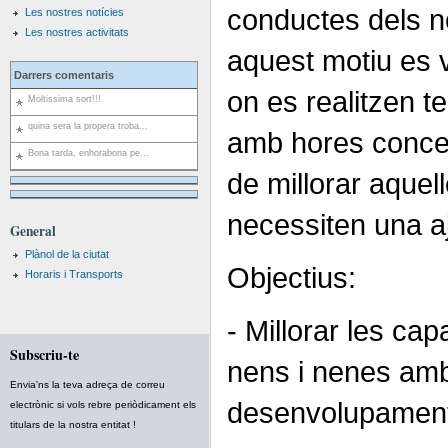
conductes dels n
Les nostres notícies
Les nostres activitats
aquest motiu es 
Darrers comentaris
on es realitzen t
Moltissima sort!!!
quina sera la propera troba...
amb hores concer
Bona tarda, enhorabona pe...
de millorar aquel
necessiten una a
General
Plànol de la ciutat
Objectius:
Horaris i Transports
- Millorar les cap
Subscriu-te
nens i nenes am
Envia'ns la teva adreça de correu
desenvolupament 
electrònic si vols rebre periòdicament els
titulars de la nostra entitat !