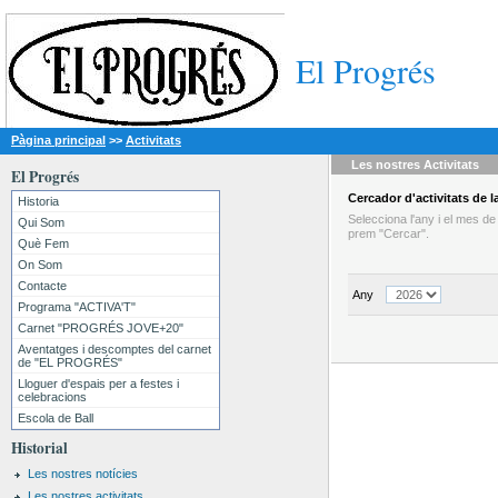
El Progrés
Pàgina principal
>>
Activitats
Les nostres
Activitats
El Progrés
Cercador
d'activitats
de la
Historia
Selecciona l'any i el mes d
Qui Som
prem "Cercar".
Què Fem
On Som
Contacte
Any
Programa "ACTIVA'T"
Carnet "PROGRÉS JOVE+20"
Aventatges i descomptes del carnet
de "EL PROGRÉS"
Lloguer d'espais per a festes i
celebracions
Escola de Ball
Historial
Les nostres notícies
Les nostres activitats