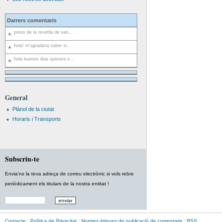
Darrers comentaris
preus de la revetlla de san...
hola! m'agradaria saber si...
hola buenos dias quisiera s...
General
Plànol de la ciutat
Horaris i Transports
Subscriu-te
Envia'ns la teva adreça de correu electrònic si vols rebre
periòdicament els titulars de la nostra entitat !
Contacte
|
Política de Privacitat
|
Normes ètiques de publicació de comentaris
|
RSS