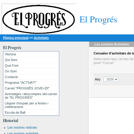
El Progrés
Pàgina principal
>>
Activitats
Les nostres
Activitats
El Progrés
Cercador
d'activitats
de la
Historia
Selecciona l'any i el mes d
Qui Som
prem "Cercar".
Què Fem
On Som
Contacte
Any
Programa "ACTIVA'T"
Carnet "PROGRÉS JOVE+20"
Aventatges i descomptes del carnet
de "EL PROGRÉS"
Lloguer d'espais per a festes i
celebracions
Escola de Ball
Historial
Les nostres notícies
Les nostres activitats