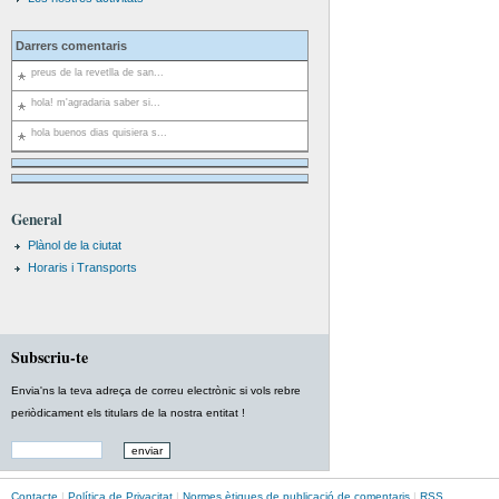
Darrers comentaris
preus de la revetlla de san...
hola! m'agradaria saber si...
hola buenos dias quisiera s...
General
Plànol de la ciutat
Horaris i Transports
Subscriu-te
Envia'ns la teva adreça de correu electrònic si vols rebre
periòdicament els titulars de la nostra entitat !
Contacte
|
Política de Privacitat
|
Normes ètiques de publicació de comentaris
|
RSS