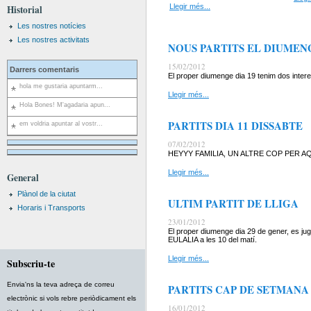
Llegir més...
Historial
Les nostres notícies
Les nostres activitats
NOUS PARTITS EL DIUMEN
15/02/2012
Darrers comentaris
El proper diumenge dia 19 tenim dos interes
hola me gustaria apuntarm...
Llegir més...
Hola Bones! M'agadaria apun...
PARTITS DIA 11 DISSABTE
em voldria apuntar al vostr...
07/02/2012
HEYYY FAMILIA, UN ALTRE COP PER AQ
Llegir més...
General
Plànol de la ciutat
ULTIM PARTIT DE LLIGA
Horaris i Transports
23/01/2012
El proper diumenge dia 29 de gener, es jug
EULALIA a les 10 del matí.
Llegir més...
Subscriu-te
Envia'ns la teva adreça de correu
PARTITS CAP DE SETMANA
electrònic si vols rebre periòdicament els
16/01/2012