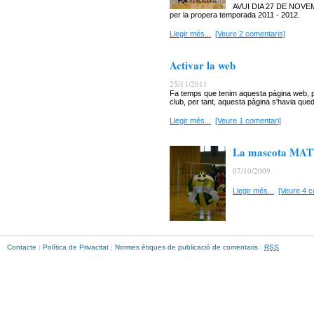
AVUI DIA 27 DE NOVEMB
per la propera temporada 2011 - 2012.
Llegir més...
[Veure 2 comentaris]
Activar la web
25/11/2011
Fa temps que tenim aquesta pàgina web, pe
club, per tant, aquesta pàgina s'havia qued
Llegir més...
[Veure 1 comentari]
La mascota MA
07/10/2009
Llegir més...
[Veure 4 c
Contacte
|
Política de Privacitat
|
Normes ètiques de publicació de comentaris
|
RSS