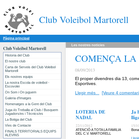
Club Voleibol Martorell
Pàgina principal
Les nostres
noticies
Club Voleibol Martorell
COMENÇA LA
Historia del Club
El nostre club
Carta de Serveis del Club Voleibol
08/09/2013
Martorell
Els nostres equips
El proper divendres dia 13, come
La nostra Escola de voleibol -
Esportives.
Escovolei
On Som i On juguem
Llegir més...
[Veure 4 comentari
Galeria d'Imatges
Homenatges a la Gent del Club
Juga i/o Treballa al Club / Busquem
LOTERIA DE
Ja 
Jugadors/es i Tècnics/es
NADAL
llig
La Botiga del Club
22/11/2012
15/1
Víes de Contacte
ATENCIÓ A TOTA LA FAMILIA
Bona
FINALS TERRITORIALS EQUIPS
DEL C.V. MARTORELL
ALEVINS
Llegi