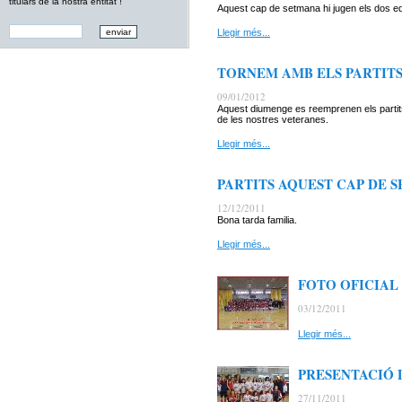
titulars de la nostra entitat !
Aquest cap de setmana hi jugen els dos eq
Llegir més...
TORNEM AMB ELS PARTIT
09/01/2012
Aquest diumenge es reemprenen els partits 
de les nostres veteranes.
Llegir més...
PARTITS AQUEST CAP DE 
12/12/2011
Bona tarda familia.
Llegir més...
FOTO OFICIAL
03/12/2011
Llegir més...
PRESENTACIÓ 
27/11/2011