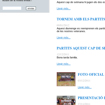
titulars de la nostra entitat !
Aquest cap de setmana hi jugen els dos eq
Llegir més...
TORNEM AMB ELS PARTIT
09/01/2012
Aquest diumenge es reemprenen els partits 
de les nostres veteranes.
Llegir més...
PARTITS AQUEST CAP DE 
12/12/2011
Bona tarda familia.
Llegir més...
FOTO OFICIAL
03/12/2011
Llegir més...
PRESENTACIÓ 
27/11/2011