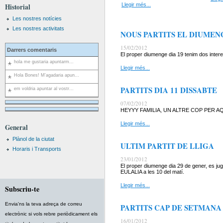
Llegir més...
Historial
Les nostres notícies
Les nostres activitats
NOUS PARTITS EL DIUMEN
15/02/2012
Darrers comentaris
El proper diumenge dia 19 tenim dos interes
hola me gustaria apuntarm...
Llegir més...
Hola Bones! M'agadaria apun...
PARTITS DIA 11 DISSABTE
em voldria apuntar al vostr...
07/02/2012
HEYYY FAMILIA, UN ALTRE COP PER AQ
Llegir més...
General
Plànol de la ciutat
ULTIM PARTIT DE LLIGA
Horaris i Transports
23/01/2012
El proper diumenge dia 29 de gener, es jug
EULALIA a les 10 del matí.
Llegir més...
Subscriu-te
Envia'ns la teva adreça de correu
PARTITS CAP DE SETMANA
electrònic si vols rebre periòdicament els
16/01/2012