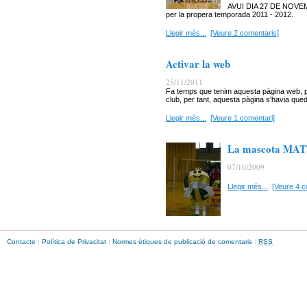
AVUI DIA 27 DE NOVEMB
per la propera temporada 2011 - 2012.
Llegir més...
[Veure 2 comentaris]
Activar la web
25/11/2011
Fa temps que tenim aquesta pàgina web, pe
club, per tant, aquesta pàgina s'havia qued
Llegir més...
[Veure 1 comentari]
La mascota MA
07/10/2009
Llegir més...
[Veure 4 c
Contacte
|
Política de Privacitat
|
Normes ètiques de publicació de comentaris
|
RSS