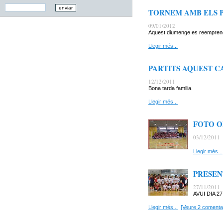
TORNEM AMB ELS 
09/01/2012
Aquest diumenge es reemprenen 
Llegir més...
PARTITS AQUEST C
12/12/2011
Bona tarda familia.
Llegir més...
FOTO O
03/12/2011
Llegir més...
PRESEN
27/11/2011
AVUI DIA 27
Llegir més...
[Veure 2 comentar