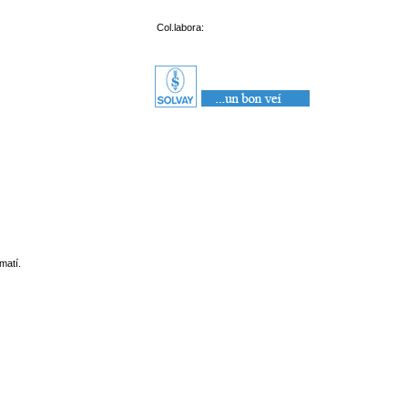
Col.labora:
matí.