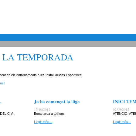
 LA TEMPORADA
mencen els entrenaments a les Instal·lacions Esportives.
is]
L
Ja ha començat la lliga
INICI TEM
15/10/2012
02/09/2012
DEL C.V.
Bona tarda a tothom.
ATENCIO, ATE
Llegir més...
Llegir més...