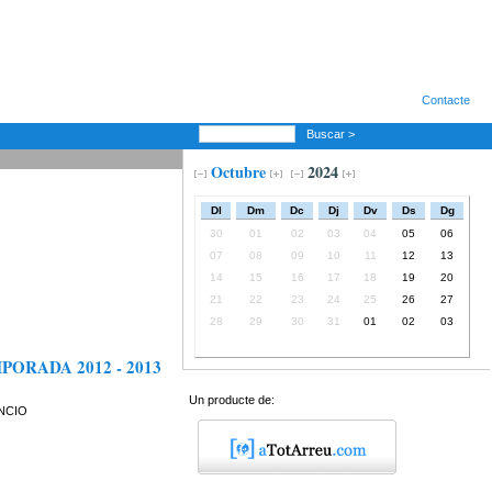
Contacte
Buscar >
Octubre
2024
Dl
Dm
Dc
Dj
Dv
Ds
Dg
30
01
02
03
04
05
06
07
08
09
10
11
12
13
14
15
16
17
18
19
20
21
22
23
24
25
26
27
28
29
30
31
01
02
03
PORADA 2012 - 2013
Un producte de:
NCIO