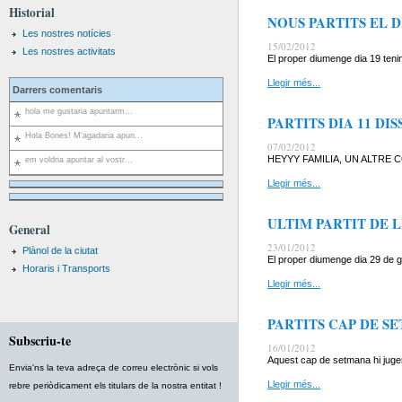
Historial
NOUS PARTITS EL 
Les nostres notícies
15/02/2012
Les nostres activitats
El proper diumenge dia 19 tenim
Llegir més...
Darrers comentaris
hola me gustaria apuntarm...
PARTITS DIA 11 DI
Hola Bones! M'agadaria apun...
07/02/2012
HEYYY FAMILIA, UN ALTRE C
em voldria apuntar al vostr...
Llegir més...
ULTIM PARTIT DE 
General
23/01/2012
Plànol de la ciutat
El proper diumenge dia 29 de g
Horaris i Transports
Llegir més...
PARTITS CAP DE S
Subscriu-te
16/01/2012
Aquest cap de setmana hi jugen
Envia'ns la teva adreça de correu electrònic si vols
Llegir més...
rebre periòdicament els titulars de la nostra entitat !