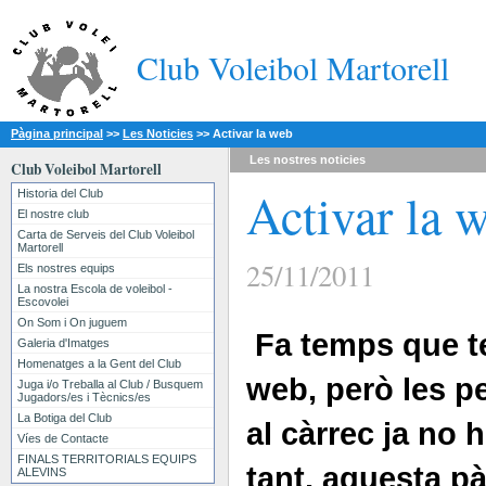
Club Voleibol Martorell
Pàgina principal
>>
Les Noticies
>>
Activar la web
Les nostres
noticies
Club Voleibol Martorell
Activar la 
Historia del Club
El nostre club
Carta de Serveis del Club Voleibol
Martorell
25/11/2011
Els nostres equips
La nostra Escola de voleibol -
Escovolei
On Som i On juguem
Fa temps que t
Galeria d'Imatges
Homenatges a la Gent del Club
web, però les p
Juga i/o Treballa al Club / Busquem
Jugadors/es i Tècnics/es
La Botiga del Club
al càrrec ja no h
Víes de Contacte
FINALS TERRITORIALS EQUIPS
tant, aquesta p
ALEVINS