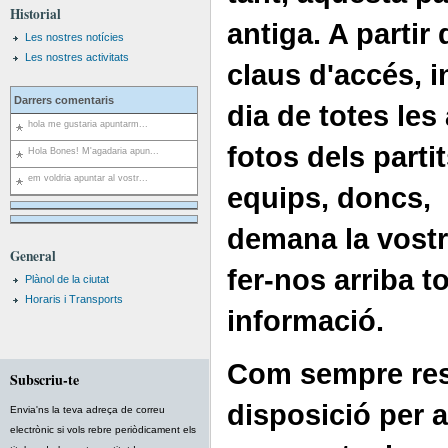
Historial
antiga. A partir 
Les nostres notícies
Les nostres activitats
claus d'accés, i
Darrers comentaris
dia de totes les 
hola me gustaria apuntarm...
fotos dels parti
Hola Bones! M'agadaria apun...
em voldria apuntar al vostr...
equips, doncs, l
demana la vostr
General
fer-nos arriba t
Plànol de la ciutat
Horaris i Transports
informació.
Com sempre res
Subscriu-te
disposició per 
Envia'ns la teva adreça de correu
electrònic si vols rebre periòdicament els