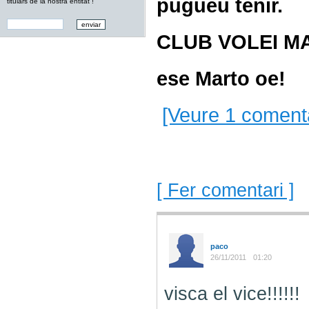
pugueu tenir.
titulars de la nostra entitat !
CLUB VOLEI M
ese Marto oe!
[Veure 1 comenta
[ Fer comentari ]
paco
26/11/2011
01:20
visca el vice!!!!!!