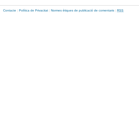
Contacte
|
Política de Privacitat
|
Normes ètiques de publicació de comentaris
|
RSS