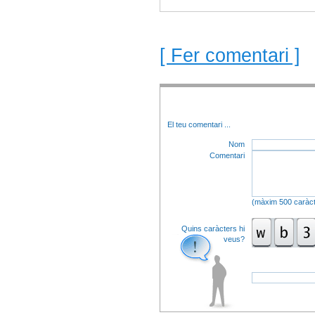
[ Fer comentari ]
El teu comentari
...
Nom
Comentari
(màxim 500 caràct
Quins caràcters hi
veus?