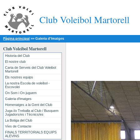
Club Voleibol Martorell
Pàgina principal
>>
Galeria d'Imatges
Club Voleibol Martorell
Historia del Club
El nostre club
Carta de Serveis del Club Voleibol
Martorell
Els nostres equips
La nostra Escola de voleibol -
Escovolei
On Som i On juguem
Galeria d'Imatges
Homenatges a la Gent del Club
Juga i/o Treballa al Club / Busquem
Jugadors/es i Tècnics/es
La Botiga del Club
Víes de Contacte
FINALS TERRITORIALS EQUIPS
ALEVINS