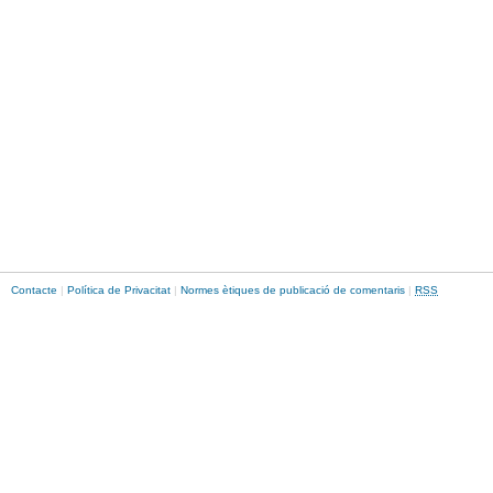
Contacte
|
Política de Privacitat
|
Normes ètiques de publicació de comentaris
|
RSS