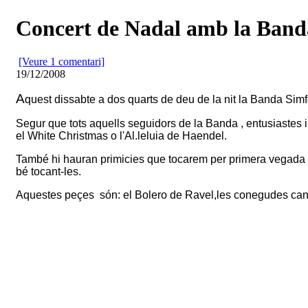
Concert de Nadal amb la Band
[Veure 1 comentari]
19/12/2008
A
quest dissabte a dos quarts de deu de la nit la Banda Simf
Segur que tots aquells seguidors de la Banda , entusiastes
el White Christmas o l'Al.leluia de Haendel.
També hi hauran primicies que tocarem per primera vegada e
bé tocant-les.
Aquestes peçes són: el Bolero de Ravel,les conegudes canç