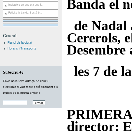
Banda el n
Insisteixo en que era una f...
Felicito la banda. I està b...
de Nadal a
Cererols, e
General
Plànol de la ciutat
Desembre
Horaris i Transports
les 7 de l
Subscriu-te
Envia'ns la teva adreça de correu
electrònic si vols rebre periòdicament els
titulars de la nostra entitat !
PRIMERA
director: 