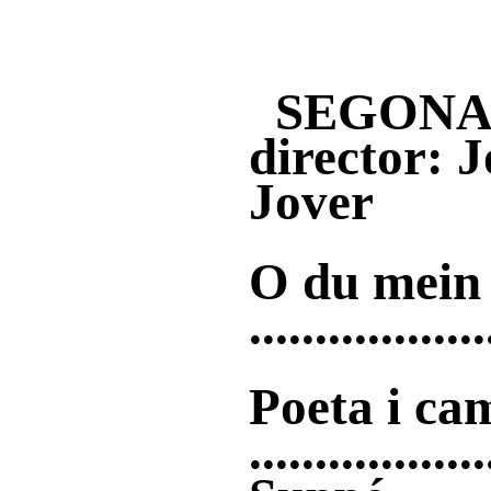
SEGONA 
director: J
Jove
O du mein 
..............
Poeta i ca
................