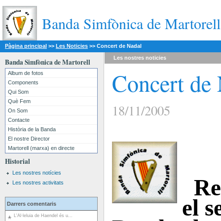
Banda Simfònica de Martorell
Pàgina principal
>>
Les Noticies
>>
Concert de Nadal
Les nostres
noticies
Banda Simfònica de Martorell
Concert de 
Album de fotos
Components
Qui Som
Què Fem
18/11/2005
On Som
Contacte
Història de la Banda
El nostre Director
Martorell (marxa) en directe
Historial
Les nostres notícies
Rec
Les nostres activitats
el s
Darrers comentaris
L'Al·leluia de Haendel és u...