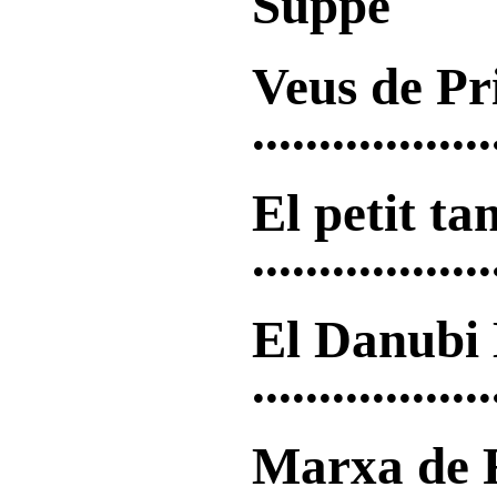
Suppé
Veus de P
...............
El petit t
..............
El Danubi
...............
Marxa de 