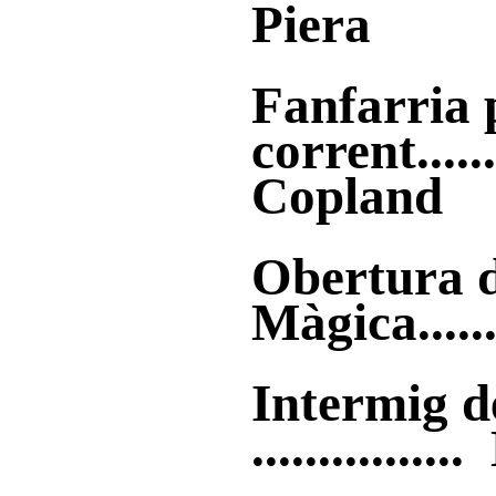
Piera
Fanfarria 
corrent.....
Copland
Obertura d
Màgica.....
Intermig d
............