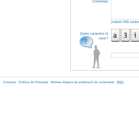
Comentari
(màxim 500 caràct
Quins caràcters hi
veus?
Contacte
|
Política de Privacitat
|
Normes ètiques de publicació de comentaris
|
RSS