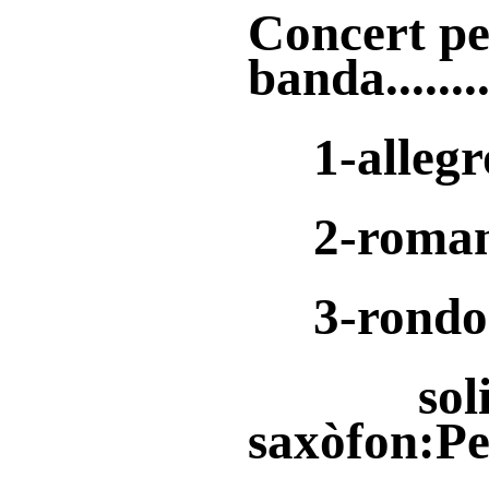
Concert pe
banda......
1-allegro
2-roman
3-rondo
solist
saxòfon:P