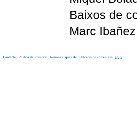
Baixos de c
Marc Ibañez
Contacte
|
Política de Privacitat
|
Normes ètiques de publicació de comentaris
|
RSS