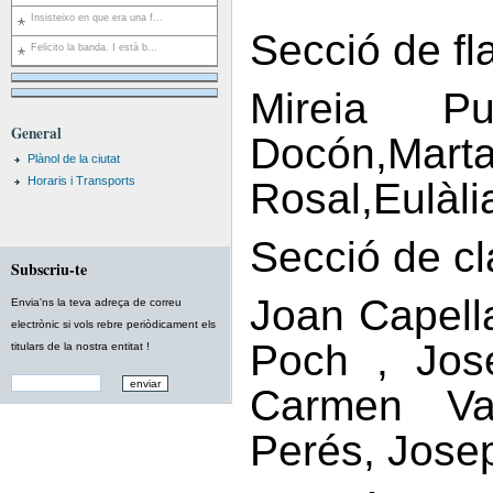
Insisteixo en que era una f...
Secció de fl
Felicito la banda. I està b...
Mireia Pu
General
Docón,Mar
Plànol de la ciutat
Horaris i Transports
Rosal,Eulàli
Secció de cl
Subscriu-te
Joan Capell
Envia'ns la teva adreça de correu
electrònic si vols rebre periòdicament els
Poch , J
o
s
titulars de la nostra entitat !
Carmen Va
Perés, Josep