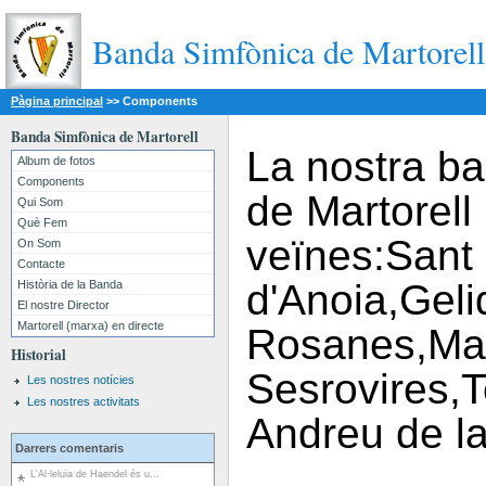
Banda Simfònica de Martorell
Pàgina principal
>>
Components
Banda Simfònica de Martorell
La nostra b
Album de fotos
Components
de Martorell 
Qui Som
Què Fem
veïnes:Sant
On Som
Contacte
d'Anoia,Geli
Història de la Banda
El nostre Director
Martorell (marxa) en directe
Rosanes,Ma
Historial
Sesrovires,
Les nostres notícies
Les nostres activitats
Andreu de la
Darrers comentaris
L'Al·leluia de Haendel és u...