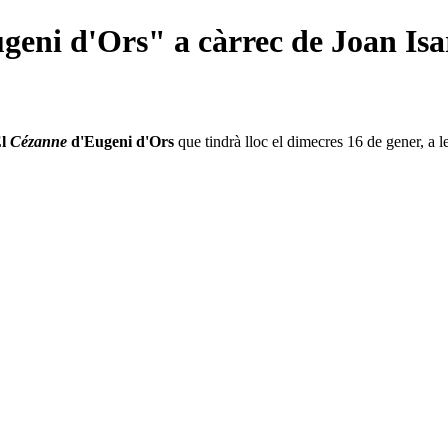
eni d'Ors" a càrrec de Joan Isa
El
Cézanne
d'Eugeni d'O
rs
que tindrà lloc el dimecres 16 de gener, a l