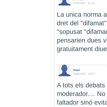
27/06/2007
01:20
La unica norma ac
dret del "difamat
"sopusat "difama
pensarien dues v
gratuitament diu
Vilatà
28/06/2007
18:35
A tots els debats
moderador.... No 
faltador sinó evita