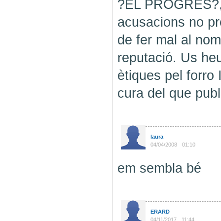
?EL PROGRES?, j
acusacions no pro
de fer mal al nom
reputació. Us he
ètiques pel forro
cura del que publ
laura
04/04/2008
01:10
em sembla bé
ERARD
04/11/2017
11:44