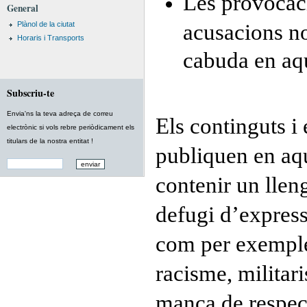
Les provocacio
General
Plànol de la ciutat
acusacions n
Horaris i Transports
cabuda en aqu
Subscriu-te
Envia'ns la teva adreça de correu
Els continguts i
electrònic si vols rebre periòdicament els
titulars de la nostra entitat !
publiquen en aqu
contenir un llen
defugi d’express
com per exemple
racisme, militar
manca de respect