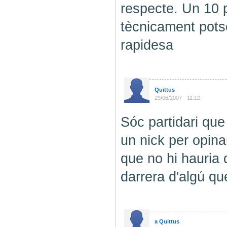
respecte. Un 10 p
tècnicament potse
rapidesa
Quittus
29/06/2007
11:12
Sóc partidari qu
un nick per opin
que no hi hauria 
darrera d'algú que
a Quittus