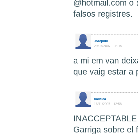
@hotmail.com o @
falsos registres.
Joaquim
29/07/2007
03:15
a mi em van deixa
que vaig estar a 
monica
16/11/2007
12:58
INACCEPTABLE es 
Garriga sobre el 