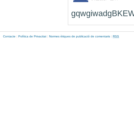
gqwgiwadgBK
Contacte
|
Política de Privacitat
|
Normes ètiques de publicació de comentaris
|
RSS