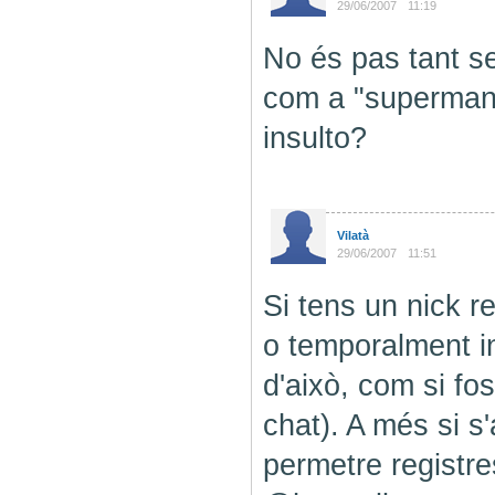
29/06/2007
11:19
No és pas tant sen
com a "superman"
insulto?
Vilatà
29/06/2007
11:51
Si tens un nick r
o temporalment in
d'això, com si fo
chat). A més si s
permetre registr