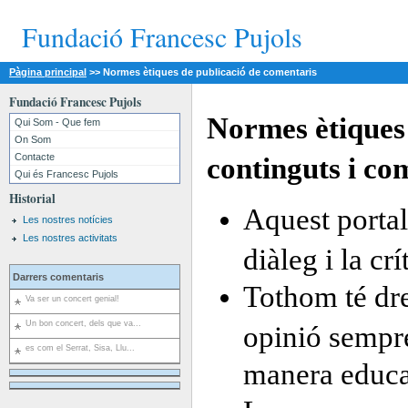
Fundació Francesc Pujols
Pàgina principal
>>
Normes ètiques de publicació de comentaris
Fundació Francesc Pujols
Normes ètiques 
Qui Som - Que fem
On Som
Contacte
continguts i co
Qui és Francesc Pujols
Historial
Aquest portal
Les nostres notícies
Les nostres activitats
diàleg i la cr
Darrers comentaris
Tothom té dre
Va ser un concert genial!
Un bon concert, dels que va...
opinió sempre
es com el Serrat, Sisa, Llu...
manera educa