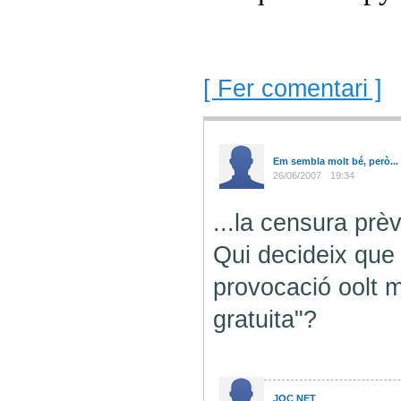
[ Fer comentari ]
Em sembla molt bé, però...
26/06/2007
19:34
...la censura prèv
Qui decideix que 
provocació oolt 
gratuita"?
JOC NET