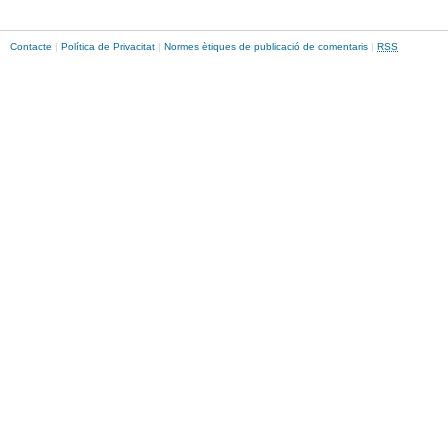
Contacte
|
Política de Privacitat
|
Normes ètiques de publicació de comentaris
|
RSS