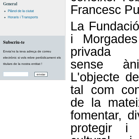
General
Francesc Pu
Plànol de la ciutat
Horaris i Transports
La Fundació
i Morgades
Subscriu-te
privada b
Envia'ns la teva adreça de correu
electrònic si vols rebre periòdicament els
sense àn
titulars de la nostra entitat !
L'objecte d
tal com con
de la matei
fomentar, div
protegir i