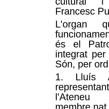
cultural i
Francesc Pu
L'organ 
funcionamen
és el Patr
integrat pe
Són, per ordr
1. Lluís A
representant
l'Ateneu
membre nat