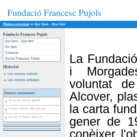
Fundació Francesc Pujols
Pàgina principal
>>
Qui Som - Que fem
Fundació Francesc Pujols
Qui Som - Que fem
On Som
Contacte
La Fundació
Qui és Francesc Pujols
Historial
i Morgad
Les nostres notícies
voluntat d
Les nostres activitats
Alcover, pl
Darrers comentaris
Va ser un concert genial!
la carta fun
Un bon concert, dels que va...
gener de 1
es com el Serrat, Sisa, Llu...
conèixer l'o