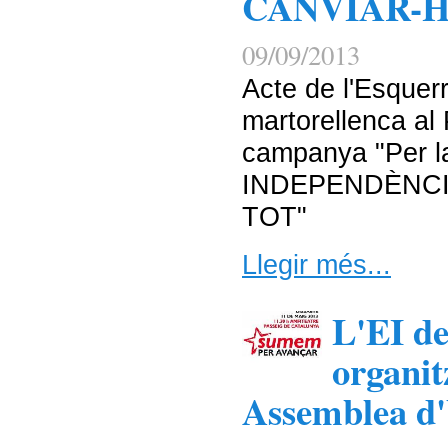
CANVIAR-
09/09/2013
Acte de l'Esquer
martorellenca al 
campanya "Per la
INDEPENDÈNCI
TOT"
Llegir més...
L'EI de
organit
Assemblea d'