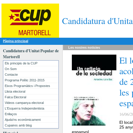
Candidatura d'Unita
Pàgina principal
Les nostres
noticies
Candidatura d'Unitat Popular de
Martorell
El 
Els principis de la CUP
aco
On Som
Contacte
de 
Programa Polític 2011-2015
Eixos Programàtics i Propostes
les
Llista electoral
Falca Electoral
esp
Videos campanya electoral
L'Esquerra Independentista
16/06/2
Enllaços
Ajuda'ns econòmicament
El loca
Cupaires amb blog
25 anys
espanyol