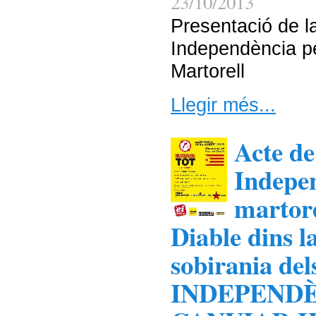
23/10/2013
Presentació de 
Independència pe
Martorell
Llegir més...
Acte de
Indepen
martore
Diable dins 
sobirania del
INDEPENDÈ