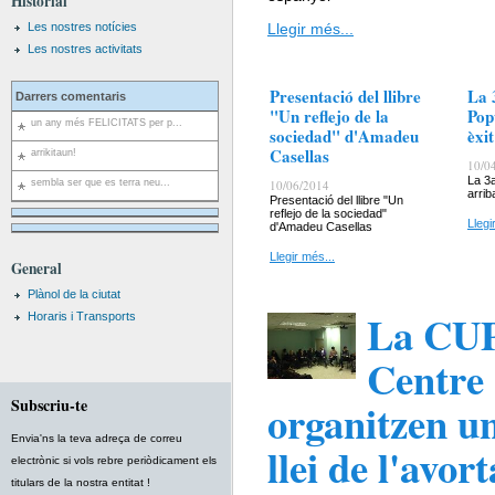
Historial
Les nostres notícies
Llegir més...
Les nostres activitats
Presentació del llibre
La 
Darrers comentaris
"Un reflejo de la
Pop
un any més FELICITATS per p...
sociedad" d'Amadeu
èxi
Casellas
arrikitaun!
10/0
La 3
sembla ser que es terra neu...
10/06/2014
arrib
Presentació del llibre "Un
reflejo de la sociedad"
Llegi
d'Amadeu Casellas
Llegir més...
General
Plànol de la ciutat
La CUP 
Horaris i Transports
Centre 
Subscriu-te
organitzen un
Envia'ns la teva adreça de correu
llei de l'avor
electrònic si vols rebre periòdicament els
titulars de la nostra entitat !