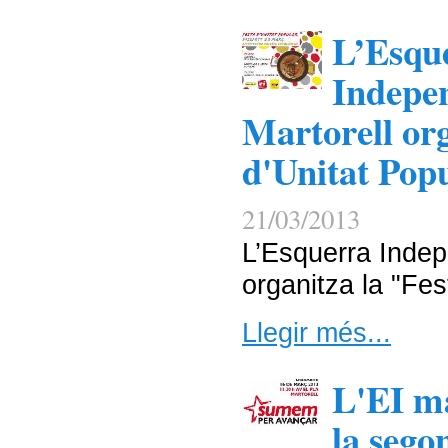
L’Esqu
Indepen
Martorell org
d'Unitat Pop
21/03/2013
L’Esquerra Indep
organitza la "Fes
Llegir més...
L'EI ma
la seg