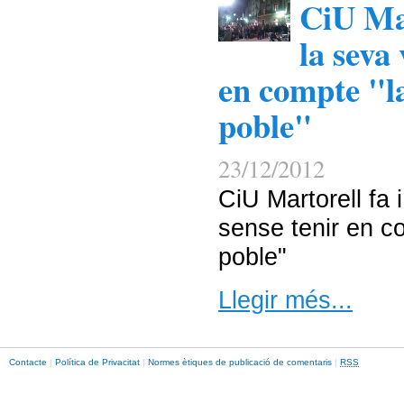
CiU Mar
la seva
en compte "l
poble"
23/12/2012
CiU Martorell fa 
sense tenir en co
poble"
Llegir més...
Contacte
|
Política de Privacitat
|
Normes ètiques de publicació de comentaris
|
RSS