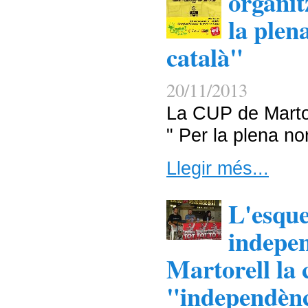
organit
la plen
català"
20/11/2013
La CUP de Martor
" Per la plena no
Llegir més...
L'esqu
indepen
Martorell la
"independènc