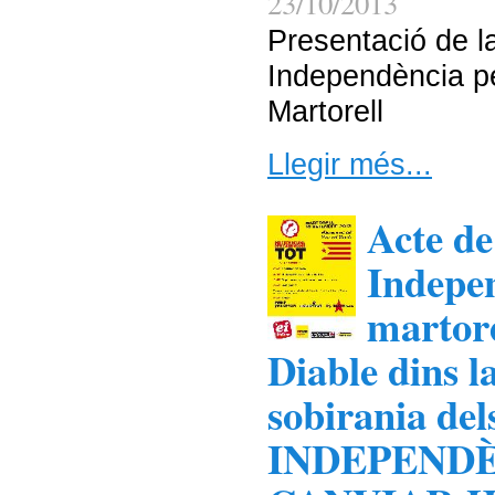
23/10/2013
Presentació de 
Independència pe
Martorell
Llegir més...
Acte de
Indepen
martore
Diable dins 
sobirania del
INDEPENDÈ