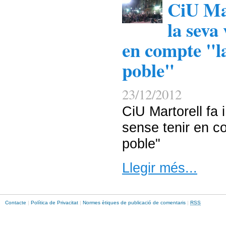
CiU Mar
la seva
en compte "l
poble"
23/12/2012
CiU Martorell fa 
sense tenir en co
poble"
Llegir més...
Contacte
|
Política de Privacitat
|
Normes ètiques de publicació de comentaris
|
RSS