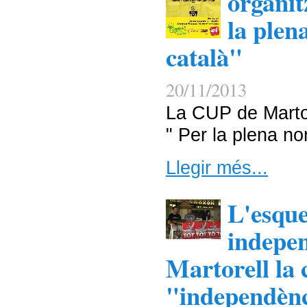
organit
la plen
català"
20/11/2013
La CUP de Martor
" Per la plena no
Llegir més...
L'esqu
indepen
Martorell la
"independènc