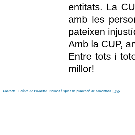
entitats. La C
amb les perso
pateixen injust
Amb la CUP, am
Entre tots i to
millor!
Contacte
|
Política de Privacitat
|
Normes ètiques de publicació de comentaris
|
RSS