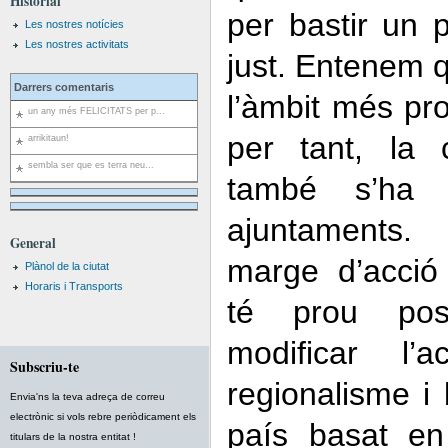
Historial
per bastir un 
Les nostres notícies
Les nostres activitats
just. Entenem qu
Darrers comentaris
l’àmbit més pro
un any més FELICITATS per p...
per tant, la 
arrikitaun!
sembla ser que es terra neu...
també s’ha
ajuntaments. 
General
marge d’acció 
Plànol de la ciutat
Horaris i Transports
té prou poss
modificar l’a
Subscriu-te
regionalisme i 
Envia'ns la teva adreça de correu
electrònic si vols rebre periòdicament els
país basat en
titulars de la nostra entitat !