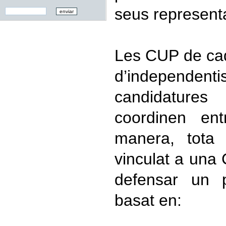
seus represent
Les CUP de cad
d’independenti
candidatur
coordinen ent
manera, tota 
vinculat a un
defensar un p
basat en: