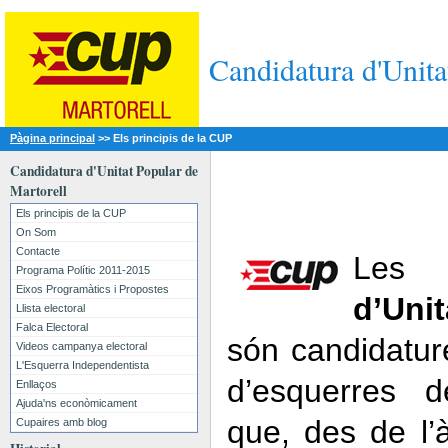
Candidatura d'Unita
Pàgina principal
>>
Els principis de la CUP
Candidatura d'Unitat Popular de
Martorell
Els principis de la CUP
On Som
Contacte
L
Programa Polític 2011-2015
Eixos Programàtics i Propostes
d’Uni
Llista electoral
Falca Electoral
són candidatur
Videos campanya electoral
L'Esquerra Independentista
d’esquerres d
Enllaços
Ajuda'ns econòmicament
que, des de l’à
Cupaires amb blog