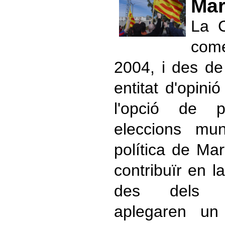
Mar
La C
come
2004, i des de
entitat d'opinió
l'opció de p
eleccions mun
política de Mart
contribuïr en l
des dels P
aplegaren un