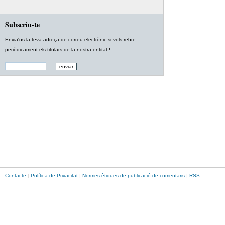
Subscriu-te
Envia'ns la teva adreça de correu electrònic si vols rebre
periòdicament els titulars de la nostra entitat !
Contacte
|
Política de Privacitat
|
Normes ètiques de publicació de comentaris
|
RSS