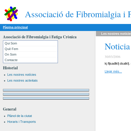
Associació de Fibromialgia i 
Pàgina principal
Les nostres
noticie
Associació de Fibromialgia i Fatiga Crònica
Noticia
Qui Som
Què Fem
On Som
30/03/2006
Contacte
kj fljsadlkfj dsa
Historial
Llegir més...
Les nostres notícies
Les nostres activitats
General
Plànol de la ciutat
Horaris i Transports