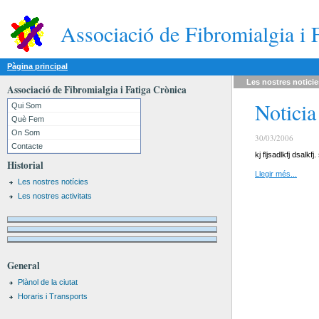
Associació de Fibromialgia i 
Pàgina principal
Les nostres
noticie
Associació de Fibromialgia i Fatiga Crònica
Noticia
Qui Som
Què Fem
On Som
30/03/2006
Contacte
kj fljsadlkfj dsa
Historial
Llegir més...
Les nostres notícies
Les nostres activitats
General
Plànol de la ciutat
Horaris i Transports