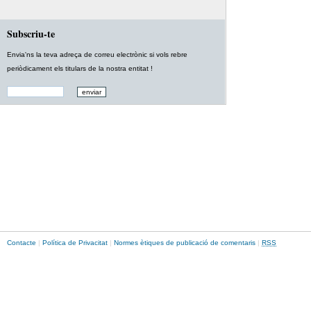
Subscriu-te
Envia'ns la teva adreça de correu electrònic si vols rebre
periòdicament els titulars de la nostra entitat !
Contacte
|
Política de Privacitat
|
Normes ètiques de publicació de comentaris
|
RSS