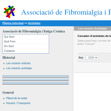
Associació de Fibromialgia i 
Pàgina principal
>>
Activitats
Les nostres
Activitats
Associació de Fibromialgia i Fatiga Crònica
Cercador
d'activitats
de la
Qui Som
Selecciona l'any i el mes d
Què Fem
prem "Cercar".
On Som
Contacte
Historial
Any
Les nostres notícies
Les nostres activitats
General
Plànol de la ciutat
Horaris i Transports