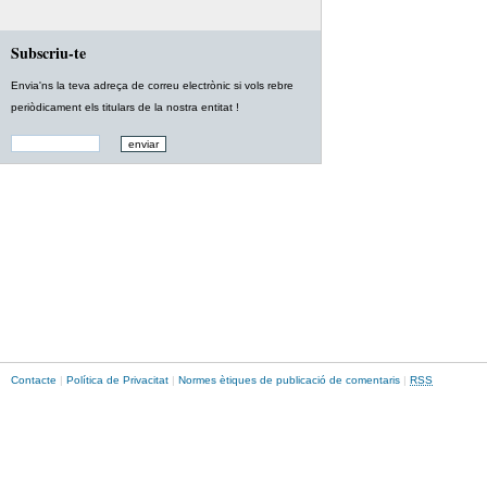
Subscriu-te
Envia'ns la teva adreça de correu electrònic si vols rebre
periòdicament els titulars de la nostra entitat !
Contacte
|
Política de Privacitat
|
Normes ètiques de publicació de comentaris
|
RSS