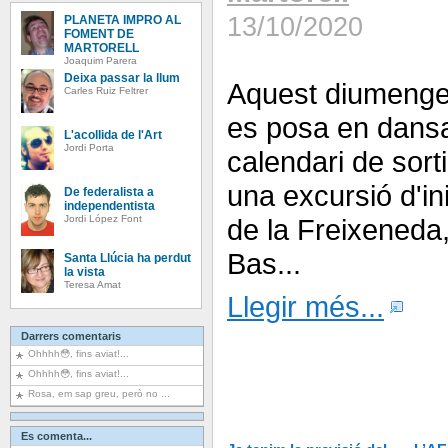
13/10/2020
PLANETA IMPRO AL
FOMENT DE
MARTORELL
Joaquim Parera
Deixa passar la llum
Aquest diumenge 
Carles Ruiz Feltrer
es posa en dansa
L'acollida de l'Art
Jordi Porta
calendari de sor
una excursió d'in
De federalista a
independentista
de la Freixeneda,
Jordi López Font
Bas...
Santa Llúcia ha perdut
la vista
Teresa Amat
Llegir més...
Darrers comentaris
Ohhhh😳, fins aviat!...
Ohhhh😳, fins aviat!...
Rosa, em sap greu, però no ...
Es comenta...