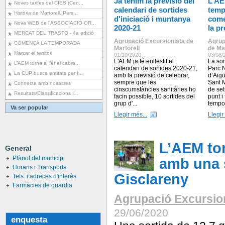
Ja tenim la previsió del
L’AE
Noves tarifes del CIES (Cen...
calendari de sortides
tempo
Història de Martorell. Pers...
d'iniciació i muntanya
come
Nova WEB de l'ASSOCIACIÓ OR...
2020-21
la p
MERCAT DEL TRASTO - 4a edició
Agrupació Excursionista de
Agrup
COMENÇA LA TEMPORADA
Martorell
de Mar
Marcar el territori
01/10/2020
03/08/
L'AEM ja té enllestit el
La sor
L’AEM torna a ‘fer el cabra...
calendari de sortides 2020-21,
Parc 
La CUP busca entitats per f...
amb la previsió de celebrar,
d’Aigü
sempre que les
Sant M
Connecta amb nosaltres
cinscumstàncies sanitàries ho
de se
Resultats/Classificacions I...
facin possible, 10 sortides del
punt i
grup d'...
tempo
Va ser popular
Llegir més...
Llegir
L’AEM tor
General
Plànol del municipi
amb una s
Horaris i Transports
Gisclareny
Tels. i adreces d'interès
Farmàcies de guardia
Agrupació Excursion
29/06/2020
enquesta