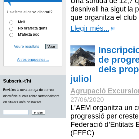
Una sortida de 12,7 q
desnivell ha sigut la
Us afecta el canvi d'horari?
que organitza el club
Molt
Llegir més...
No m'afecta gens
M'afecta poc
Veure resultats
Inscripci
de progre
Altres enquestes ...
dels prop
juliol
Subscriu-t'hi
Agrupació Excursion
Envia'ns la teva adreça de correu
electrònic si vols rebre setmanalment
27/06/2020
els titulars més destacats!
L’AEM organitza un c
progressió per creste
Federació d’Entitats 
(FEEC).