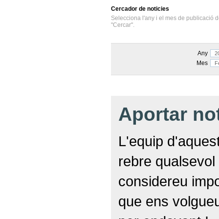
Cercador
de noticies
Selecciona l'any i el mes de publicació d
"Cercar".
Any
Mes
Aportar no
L'equip d'aquest
rebre qualsevol 
considereu impor
que ens volgueu 