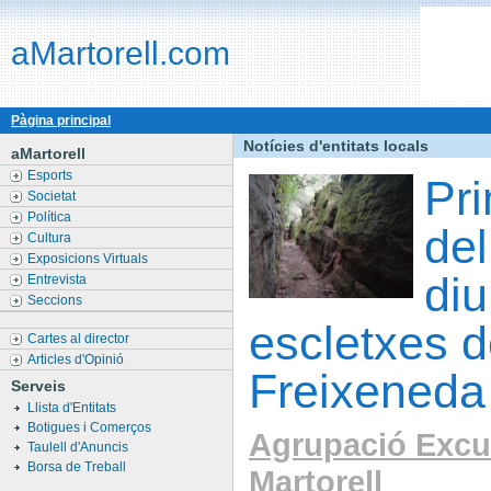
aMartorell.com
Pàgina principal
Notícies d'entitats locals
aMartorell
Esports
Pri
Societat
Política
del
Cultura
Exposicions Virtuals
di
Entrevista
Seccions
escletxes d
Cartes al director
Articles d'Opinió
Freixeneda
Serveis
Llista d'Entitats
Botigues i Comerços
Agrupació Excu
Taulell d'Anuncis
Borsa de Treball
Martorell