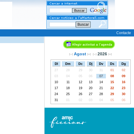
Buscar
Contacte
Agost
2026
Dl
Dm
Dc
Dj
Dv
Ds
Dg
27
28
29
30
31
01
02
03
04
05
06
07
08
09
10
11
12
13
14
15
16
17
18
19
20
21
22
23
24
25
26
27
28
29
30
31
01
02
03
04
05
06