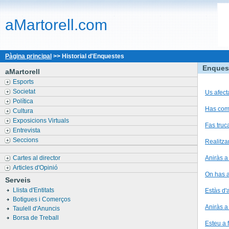
aMartorell.com
Pàgina principal
>> Historial d'Enquestes
Enques
aMartorell
Esports
Societat
Us afect
Política
Has comp
Cultura
Exposicions Virtuals
Fas truc
Entrevista
Seccions
Realitza
Cartes al director
Aniràs a
Articles d'Opinió
On has 
Serveis
Llista d'Entitats
Estàs d'
Botigues i Comerços
Aniràs a 
Taulell d'Anuncis
Borsa de Treball
Esteu a 