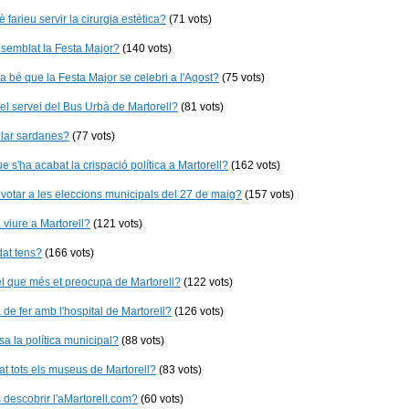
 farieu servir la cirurgia estètica?
(71 vots)
 semblat la Festa Major?
(140 vots)
a bé que la Festa Major se celebri a l'Agost?
(75 vots)
u el servei del Bus Urbà de Martorell?
(81 vots)
lar sardanes?
(77 vots)
e s'ha acabat la crispació política a Martorell?
(162 vots)
 votar a les eleccions municipals del 27 de maig?
(157 vots)
 viure a Martorell?
(121 vots)
at tens?
(166 vots)
l que més et preocupa de Martorell?
(122 vots)
 de fer amb l'hospital de Martorell?
(126 vots)
sa la política municipal?
(88 vots)
tat tots els museus de Martorell?
(83 vots)
descobrir l'aMartorell.com?
(60 vots)