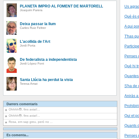
PLANETA IMPRO AL FOMENT DE MARTORELL
Us agrad
Joaquim Parera
Què és e
Deixa passar la llum
A qui po
Carles Ruiz Feltrer
T'has qu
L'acollida de l'Art
Jordi Porta
Particip
Penses c
De federalista a independentista
Jordi López Font
Què hi tr
Quantes 
Santa Llúcia ha perdut la vista
Teresa Amat
S'ha de 
Aniràs a
Darrers comentaris
Prohibiri
Ohhhh😳, fins aviat!...
Qui et p
Ohhhh😳, fins aviat!...
Rosa, em sap greu, però no ...
Quants d
Es comenta...
Penses q