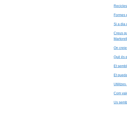
Recicle
Formes p
Si a dia
Creus qu
Martorel
On creie
Què és e
Et sembl
Et queda
Utilitzes
Com valo
Us sembl