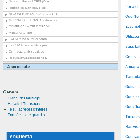
Noves tarifes del CIES (Cen...
Per a què
Història de Martorell. Pers...
Nova WEB de l'ASSOCIACIÓ OR...
Què t'ha
MERCAT DEL TRASTO - 4a edició
Et sembl
COMENÇA LA TEMPORADA
Marcar el territori
Utilitze
L’AEM torna a ‘fer el cabra...
La CUP busca entitats per f...
Saps bal
Connecta amb nosaltres
Creus qu
Resultats/Classificacions I...
Aniràs a
Va ser popular
T'agrada
Quina ed
General
Què és e
Plànol del municipi
Horaris i Transports
Què s'ha
Tels. i adreces d'interès
Farmàcies de guardia
T'interes
Has visi
enquesta
Com vas 