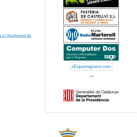
a a l’Ajuntament de
-->