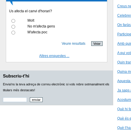
Creus ne
Us afecta el canvi d'horari?
Celebre
Molt
On faràs
No m'afecta gens
M'afecta poc
Participe
Veure resultats
Amb quin
A qui vot
Altres enquestes ...
Quin tra
Quina me
Subscriu-t'hi
Aquesta 
Envia'ns la teva adreça de correu electrònic si vols rebre setmanalment els
titulars més destacats!
Ja saps 
Acostume
Què hi f
Què és e
Què t’ha