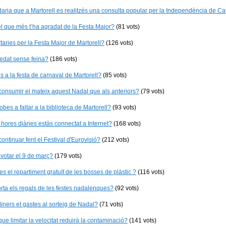
aria que a Martorell es realitzés una consulta popular per la Independència de C
l que més t’ha agradat de la Festa Major?
(81 vots)
rtaries per la Festa Major de Martorell?
(126 vots)
edat sense feina?
(186 vots)
es a la festa de carnaval de Martorell?
(85 vots)
onsumir el mateix aquest Nadal que als anteriors?
(79 vots)
obes a faltar a la biblioteca de Martorell?
(93 vots)
hores diàries estàs connectat a Internet?
(168 vots)
continuar fent el Festival d'Eurovisió?
(212 vots)
 votar el 9 de març?
(179 vots)
es el repartiment gratuït de les bosses de plàstic ?
(116 vots)
orta els regals de les festes nadalenques?
(92 vots)
iners et gastes al sorteig de Nadal?
(71 vots)
ue limitar la velocitat reduirà la contaminació?
(141 vots)