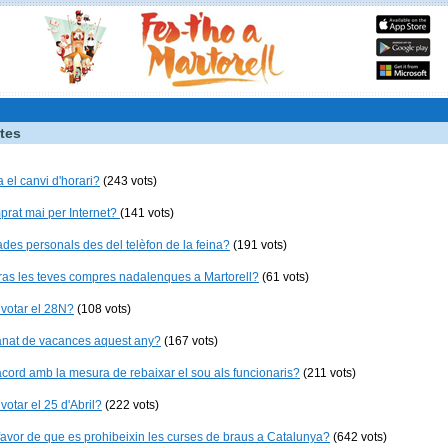
tes
a el canvi d'horari?
(243 vots)
rat mai per Internet?
(141 vots)
ades personals des del telèfon de la feina?
(191 vots)
ras les teves compres nadalenques a Martorell?
(61 vots)
 votar el 28N?
(108 vots)
anat de vacances aquest any?
(167 vots)
acord amb la mesura de rebaixar el sou als funcionaris?
(211 vots)
votar el 25 d'Abril?
(222 vots)
favor de que es prohibeixin les curses de braus a Catalunya?
(642 vots)