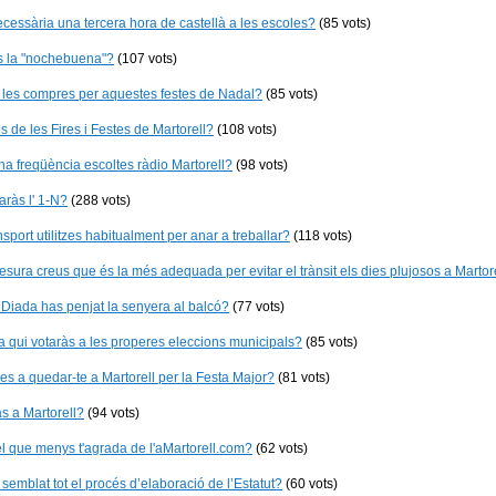
cessària una tercera hora de castellà a les escoles?
(85 vots)
s la "nochebuena"?
(107 vots)
 les compres per aquestes festes de Nadal?
(85 vots)
s de les Fires i Festes de Martorell?
(108 vots)
a freqüència escoltes ràdio Martorell?
(98 vots)
aràs l' 1-N?
(288 vots)
nsport utilitzes habitualment per anar a treballar?
(118 vots)
sura creus que és la més adequada per evitar el trànsit els dies plujosos a Martor
Diada has penjat la senyera al balcó?
(77 vots)
a qui votaràs a les properes eleccions municipals?
(85 vots)
s a quedar-te a Martorell per la Festa Major?
(81 vots)
as a Martorell?
(94 vots)
l que menys t'agrada de l'aMartorell.com?
(62 vots)
 semblat tot el procés d’elaboració de l’Estatut?
(60 vots)