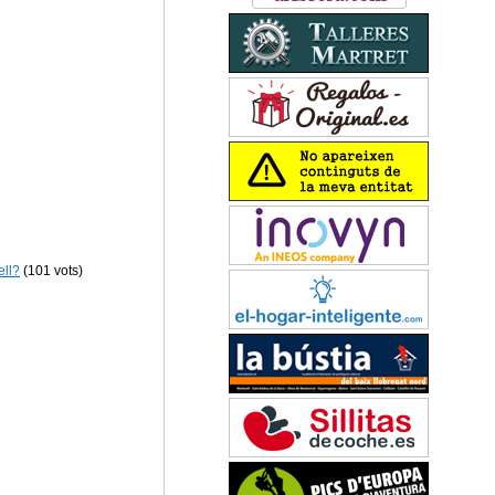
ell?
(101 vots)