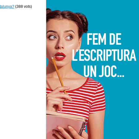
atalunya?
(388 vots)