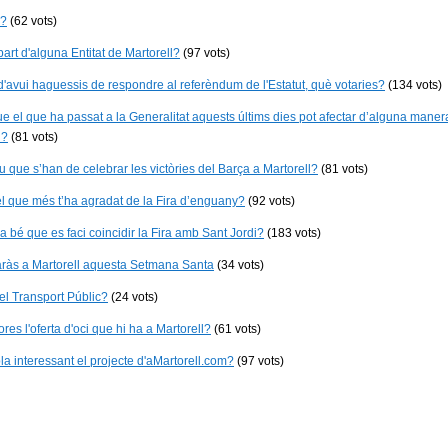
s?
(62 vots)
art d'alguna Entitat de Martorell?
(97 vots)
 d'avui haguessis de respondre al referèndum de l'Estatut, què votaries?
(134 vots)
e el que ha passat a la Generalitat aquests últims dies pot afectar d’alguna maner
l?
(81 vots)
u que s’han de celebrar les victòries del Barça a Martorell?
(81 vots)
l que més t’ha agradat de la Fira d’enguany?
(92 vots)
a bé que es faci coincidir la Fira amb Sant Jordi?
(183 vots)
ràs a Martorell aquesta Setmana Santa
(34 vots)
 el Transport Públic?
(24 vots)
res l'oferta d'oci que hi ha a Martorell?
(61 vots)
a interessant el projecte d'aMartorell.com?
(97 vots)