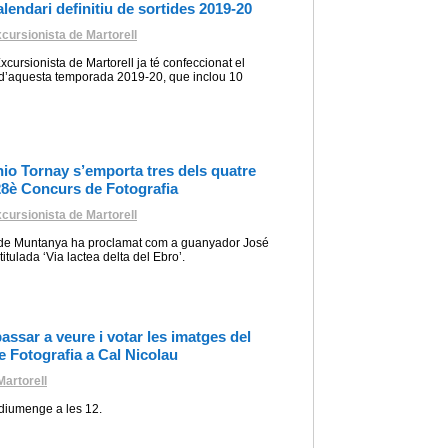
lendari definitiu de sortides 2019-20
cursionista de Martorell
cursionista de Martorell ja té confeccionat el
es d’aquesta temporada 2019-20, que inclou 10
io Tornay s’emporta tres dels quatre
28è Concurs de Fotografia
cursionista de Martorell
 de Muntanya ha proclamat com a guanyador José
tulada ‘Via lactea delta del Ebro’.
assar a veure i votar les imatges del
 Fotografia a Cal Nicolau
artorell
 diumenge a les 12.