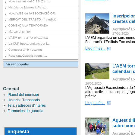
Noves tarifes del CIES (Cen...
Història de Martorell. Pers...
Nova WEB de l'ASSOCIACIÓ OR...
Inscripcio
MERCAT DEL TRASTO - 4a edició
crestes del
COMENÇA LA TEMPORADA
Agrupació Ex
Marcar el territori
27/06/2020
L’AEM organitza un curs monog
L’AEM torna a ‘fer el cabra...
Federació d’Entitats Excursio
La CUP busca entitats per f...
Llegir més...
Connecta amb nosaltres
Resultats/Classificacions I...
Va ser popular
L’AEM torna
calendari 
Agrupació Ex
26/06/2020
L’Agrupació Excursionista de 
General
altres activitats un cop engega
Plànol del municipi
pràctic...
Horaris i Transports
Llegir més...
Tels. i adreces d'interès
Farmàcies de guardia
Aquest dil
sobre com
enquesta
Agrupació Ex