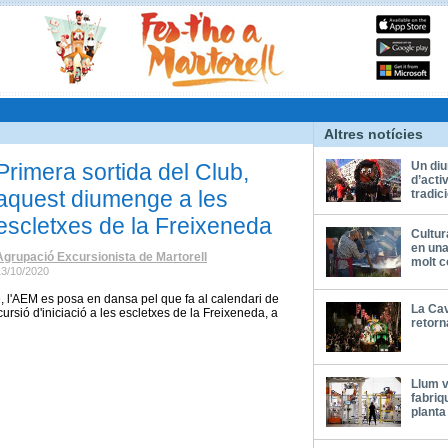
Altres notícies
Primera sortida del Club,
Un di
d’acti
aquest diumenge a les
tradic
escletxes de la Freixeneda
Cultur
en una
Agrupació Excursionista de Martorell
molt 
13/10/2020
 l'AEM es posa en dansa pel que fa al calendari de
La Cav
rsió d'iniciació a les escletxes de la Freixeneda, a
retorn
Llum 
fabriq
planta