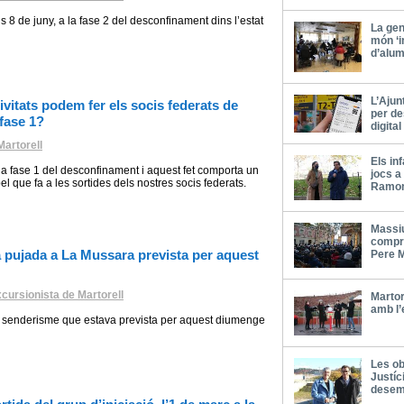
ns 8 de juny, a la fase 2 del desconfinament dins l’estat
La gen
món ‘i
d’alum
L’Ajun
ivitats podem fer els socis federats de
per de
 fase 1?
digita
artorell
Els in
 la fase 1 del desconfinament i aquest fet comporta un
jocs a
l que fa a les sortides dels nostres socis federats.
Ramon 
Massi
compro
 pujada a La Mussara prevista per aquest
Pere M
cursionista de Martorell
Martor
amb l’
e senderisme que estava prevista per aquest diumenge
Les ob
Justíc
desem