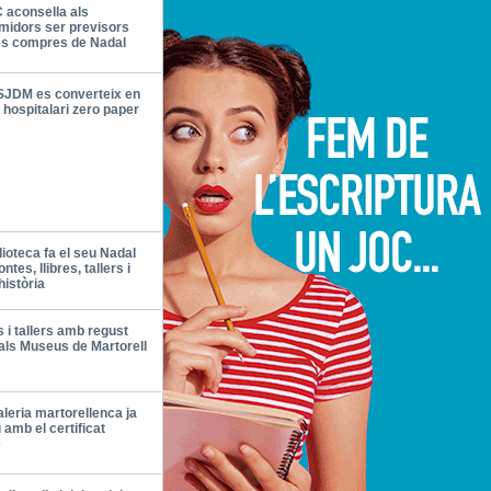
 aconsella als
midors ser previsors
es compres de Nadal
SJDM es converteix en
 hospitalari zero paper
lioteca fa el seu Nadal
tes, llibres, tallers i
història
 i tallers amb regust
 als Museus de Martorell
aleria martorellenca ja
 amb el certificat
D