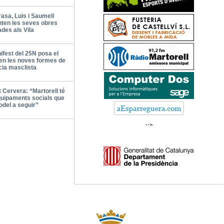
sa, Luis i Saumell
ten les seves obres
des als Vila
ifest del 25N posa el
en les noves formes de
cia masclista
t Cervera: “Martorell té
uipaments socials que
del a seguir”
-->