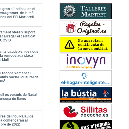
t gran s’endinsa en el
nstagramer’ de la mà
nes del PFI Martorell
tament ofereix suport
scarregar el certificat
l COVID
fants gaudeixen de nous
 la remodelada plaça
Llull
u reconeixement al
mís social i cultural de
iró
ell es vesteix de Nadal
encesa de llums
res del nou Palau de
ia començaran al
bre de 2022