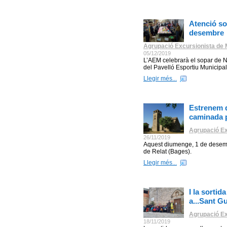
Atenció so
desembre
Agrupació Excursionista de M
05/12/2019
L’AEM celebrarà el sopar de N
del Pavelló Esportiu Municipal
Llegir més...
Estrenem 
caminada p
Agrupació Ex
26/11/2019
Aquest diumenge, 1 de desembre
de Relat (Bages).
Llegir més...
I la sorti
a...Sant G
Agrupació Ex
18/11/2019