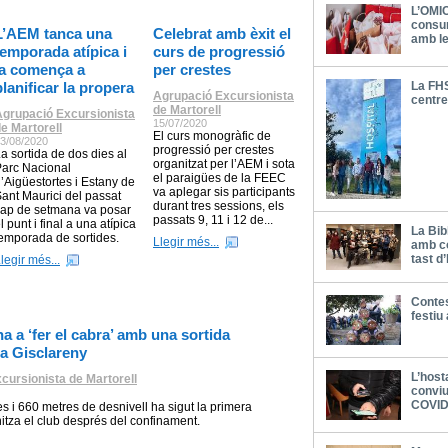
L’OMIC
consu
L’AEM tanca una
Celebrat amb èxit el
amb l
temporada atípica i
curs de progressió
ja comença a
per crestes
planificar la propera
La FH
Agrupació Excursionista
centre
de Martorell
Agrupació Excursionista
15/07/2020
e Martorell
El curs monogràfic de
3/08/2020
progressió per crestes
a sortida de dos dies al
organitzat per l’AEM i sota
arc Nacional
el paraigües de la FEEC
’Aigüestortes i Estany de
va aplegar sis participants
ant Maurici del passat
durant tres sessions, els
ap de setmana va posar
passats 9, 11 i 12 de...
l punt i final a una atípica
La Bib
emporada de sortides.
Llegir més...
amb con
tast d’
legir més...
Contes
festiu
a a ‘fer el cabra’ amb una sortida
 a Gisclareny
L’host
cursionista de Martorell
conviu
COVI
s i 660 metres de desnivell ha sigut la primera
itza el club després del confinament.