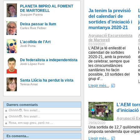
PLANETA IMPRO AL FOMENT
Ja tenim la previsió
DE MARTORELL
Joaquim Parera
del calendari de
sortides d'iniciació i
Deixa passar la llum
muntanya 2020-21
Carles Ruiz Feltrer
Agrupació Excursionista
de Martorell
d
L'acollida de l'Art
01/10/2020
0
Jordi Porta
L'AEM ja té enllestit el
L
calendari de sortides
P
2020-21, amb la previsió
d
De federalista a independentista
de celebrar, sempre que
S
Jordi López Font
les cinscumstàncies
c
sanitàries ho facin
e
possible, 10 sortides del
t
grup d'...
Santa Llúcia ha perdut la vista
L
Teresa Amat
Llegir més...
L’AEM torn
Darrers comentaris
d’iniciació
Ohhhh😳, fins aviat!...
Ohhhh😳, fins aviat!...
Agrupació Ex
Rosa, em sap greu, però no ...
29/06/2020
Una sortida de 12,7 quilòmetre
proposta senderista que organ
Es comenta...
Llegir més...