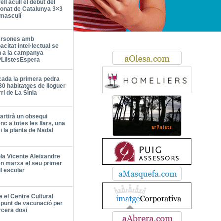
ell acull el debut del
onat de Catalunya 3×3
masculí
ersones amb
acitat intel·lectual se
 a la campanya
LlistesEspera
cada la primera pedra
30 habitatges de lloguer
rri de La Sínia
artirà un obsequi
nc a totes les llars, una
i la planta de Nadal
la Vicente Aleixandre
n marxa el seu primer
l escolar
 el Centre Cultural
punt de vacunació per
ercera dosi