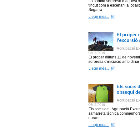
La sortida sorpresa d’aquest
tingut com a escenari la local
Segarra.
Llegir més...
El proper d
l'excursió
Agrupació Ex
08/11/2019
El proper dilluns 11 de novemb
sorpresa d'iniciació amb dinar
Llegir més...
Els socis 
obsequi de
Agrupació Ex
06/11/2019
Els socis de l’Agrupació Excur
samarreta tècnica commemorati
durant...
Llegir més...