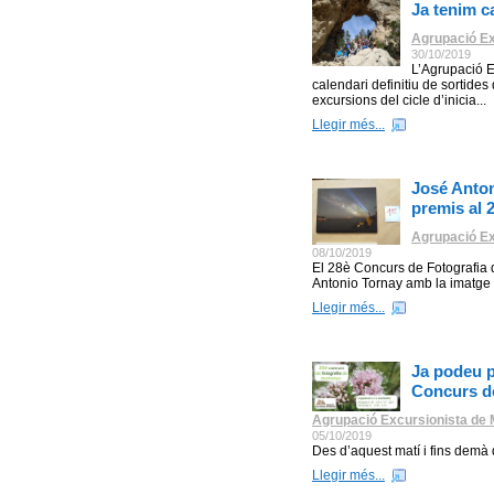
Ja tenim ca
Agrupació Ex
30/10/2019
L’Agrupació Ex
calendari definitiu de sortid
excursions del cicle d’inicia...
Llegir més...
José Anton
premis al 
Agrupació Ex
08/10/2019
El 28è Concurs de Fotografia
Antonio Tornay amb la imatge ti
Llegir més...
Ja podeu p
Concurs de
Agrupació Excursionista de M
05/10/2019
Des d’aquest matí i fins demà
Llegir més...