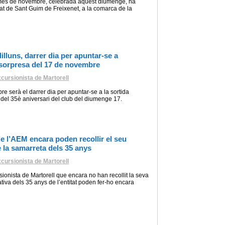
 mes de novembre, celebrada aquest diumenge, ha
itat de Sant Guim de Freixenet, a la comarca de la
illuns, darrer dia per apuntar-se a
 sorpresa del 17 de novembre
cursionista de Martorell
re serà el darrer dia per apuntar-se a la sortida
 del 35è aniversari del club del diumenge 17.
de l’AEM encara poden recollir el seu
 la samarreta dels 35 anys
cursionista de Martorell
sionista de Martorell que encara no han recollit la seva
va dels 35 anys de l’entitat poden fer-ho encara