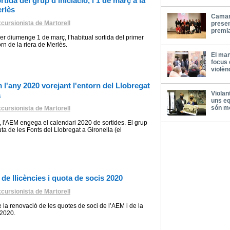
tida del grup d’iniciació, l’1 de març a la
erlès
Camara
cursionista de Martorell
presen
premia
oper diumenge 1 de març, l’habitual sortida del primer
n de la riera de Merlès.
El man
focus 
violèn
'any 2020 vorejant l'entorn del Llobregat
Violan
a
uns eq
són mo
cursionista de Martorell
l'AEM engega el calendari 2020 de sortides. El grup
ta de les Fonts del Llobregat a Gironella (el
de llicències i quota de socis 2020
cursionista de Martorell
la renovació de les quotes de soci de l’AEM i de la
 2020.