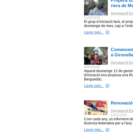
Propera sor
riera de M
Agrupació Ex
21/02/2020
El grup d’iniciació farà, el pr
diumenge de mes, cap a l’entor
Llegir més...
Comencem l
a Gironell
Agrupació Ex
08/01/2020
Aquest diumenge 12 de gener, 
d'iniciació ens proposa una Ru
Berguedà).
Llegir més...
Renovació 
Agrupació Ex
13/12/2019
Com cada any, us informem de 
llicència federativa per a l'any
Llegir més...