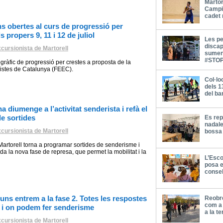
Martor
Campi
cadet 
ns obertes al curs de progressió per
s propers 9, 11 i 12 de juliol
Les p
discap
cursionista de Martorell
sumen
#STOP
ràfic de progressió per crestes a proposta de la
nistes de Catalunya (FEEC).
Col·lo
dels 1
del ba
 diumenge a l’activitat senderista i refà el
de sortides
Es rep
nadale
cursionista de Martorell
bossa 
Martorell torna a programar sortides de senderisme i
da la nova fase de represa, que permet la mobilitat i la
L’Esco
posa e
consel
luns entrem a la fase 2. Totes les respostes
Reobre
com a 
 i on podem fer senderisme
a la t
cursionista de Martorell