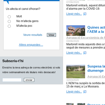
07/06/2020
Martorell entrarà, aquest dillu
d’alarma per la COVID-19.
Us afecta el canvi d'horari?
Llegir més...
Molt
No m'afecta gens
M'afecta poc
Quines act
l’AEM a la
Veure resultats
Agrupació Excursionista de M
03/06/2020
Martorell resta aquests dies a
Altres enquestes ...
seguit de mesures a prendre pe
Llegir més...
Subscriu-t'hi
Suspesa la
Envia'ns la teva adreça de correu electrònic si vols
diumenge
rebre setmanalment els titulars més destacats!
Agrupació Ex
11/03/2020
L'AEM ha suspès la sortida d
15 de març a La Mussara.
Llegir més...