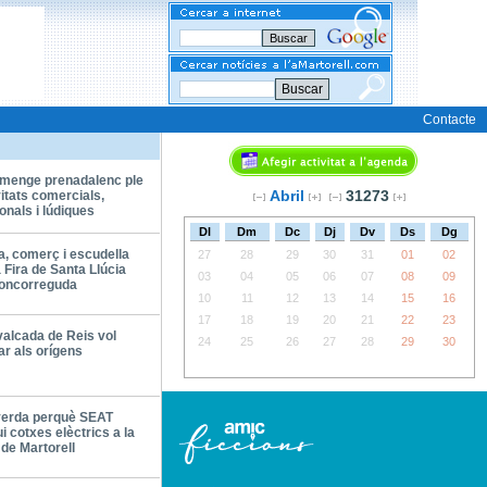
Buscar
Contacte
umenge prenadalenc ple
Abril
31273
vitats comercials,
ionals i lúdiques
Dl
Dm
Dc
Dj
Dv
Ds
Dg
a, comerç i escudella
27
28
29
30
31
01
02
 Fira de Santa Llúcia
03
04
05
06
07
08
09
concorreguda
10
11
12
13
14
15
16
17
18
19
20
21
22
23
alcada de Reis vol
24
25
26
27
28
29
30
ar als orígens
verda perquè SEAT
ui cotxes elèctrics a la
 de Martorell