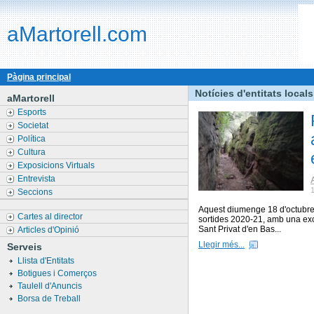
aMartorell.com
Pàgina principal
Notícies d'entitats locals
aMartorell
Esports
Societat
Política
Cultura
Exposicions Virtuals
Entrevista
Seccions
Aquest diumenge 18 d'octubre,
Cartes al director
sortides 2020-21, amb una excu
Sant Privat d'en Bas...
Articles d'Opinió
Llegir més...
Serveis
Llista d'Entitats
Botigues i Comerços
Taulell d'Anuncis
Borsa de Treball