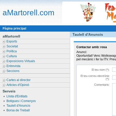
aMartorell.com
Pàgina principal
Taulell d'Anuncis
aMartorell
Esports
Societat
Contactar amb:
rosa
Política
Anunci:
Oportunitat! Venc Wolkswag
Cultura
pel mecànic i fer la ITV. Pr
Exposicions Virtuals
Entrevista
El teu nom (*):
Seccions
El teu correu electrònic
(*):
Cartes al director
Articles d'Opinió
Comentaris:
Serveis
Llista d'Entitats
Botigues i Comerços
Taulell d'Anuncis
Borsa de Treball