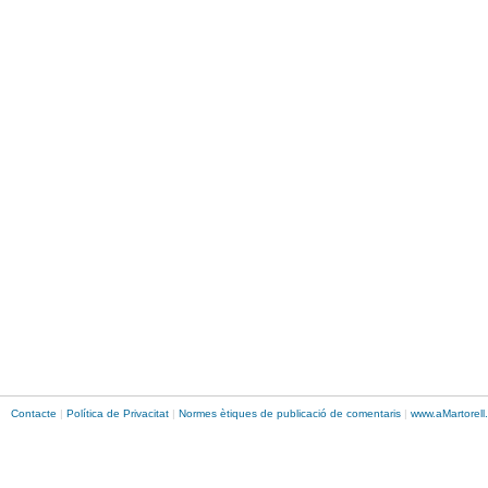
Contacte
|
Política de Privacitat
|
Normes ètiques de publicació de comentaris
|
www.
aMartorell