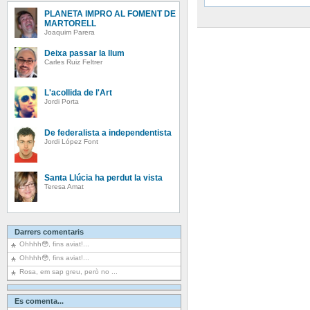
PLANETA IMPRO AL FOMENT DE
MARTORELL
Joaquim Parera
Deixa passar la llum
Carles Ruiz Feltrer
L'acollida de l'Art
Jordi Porta
De federalista a independentista
Jordi López Font
Santa Llúcia ha perdut la vista
Teresa Amat
Darrers comentaris
Ohhhh😳, fins aviat!...
Ohhhh😳, fins aviat!...
Rosa, em sap greu, però no ...
Es comenta...