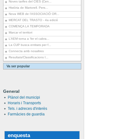
Noves tarifes del CIES (Cen...
Història de Martorell. Pers...
Nova WEB de l'ASSOCIACIÓ OR...
MERCAT DEL TRASTO - 4a edició
COMENÇA LA TEMPORADA
Marcar el territori
L’AEM torna a ‘fer el cabra...
La CUP busca entitats per f...
Connecta amb nosaltres
Resultats/Classificacions I...
Va ser popular
General
Plànol del municipi
Horaris i Transports
Tels. i adreces d'interès
Farmàcies de guardia
enquesta