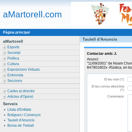
aMartorell.com
Pàgina principal
Taulell d'Anuncis
aMartorell
Esports
Societat
Contactar amb:
J.
Política
Anunci:
"11/09/2001" de Noam Chom
Cultura
847901802x -Rústica, en bon
Exposicions Virtuals
Entrevista
El teu nom (*):
Seccions
El teu correu electrònic
(*):
Cartes al director
Articles d'Opinió
Comentaris:
Serveis
Llista d'Entitats
Botigues i Comerços
Taulell d'Anuncis
Borsa de Treball