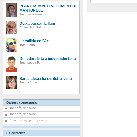
PLANETA IMPRO AL FOMENT DE
MARTORELL
Joaquim Parera
Deixa passar la llum
Carles Ruiz Feltrer
L'acollida de l'Art
Jordi Porta
De federalista a independentista
Jordi López Font
Santa Llúcia ha perdut la vista
Teresa Amat
Darrers comentaris
Ohhhh😳, fins aviat!...
Ohhhh😳, fins aviat!...
Rosa, em sap greu, però no ...
Es comenta...