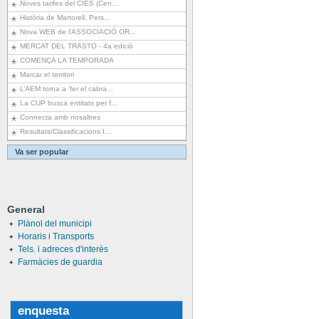
Noves tarifes del CIES (Cen...
Història de Martorell. Pers...
Nova WEB de l'ASSOCIACIÓ OR...
MERCAT DEL TRASTO - 4a edició
COMENÇA LA TEMPORADA
Marcar el territori
L’AEM torna a ‘fer el cabra...
La CUP busca entitats per f...
Connecta amb nosaltres
Resultats/Classificacions I...
Va ser popular
General
Plànol del municipi
Horaris i Transports
Tels. i adreces d'interès
Farmàcies de guardia
enquesta