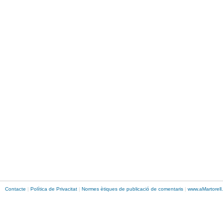
Contacte
|
Política de Privacitat
|
Normes ètiques de publicació de comentaris
|
www.
aMartorell