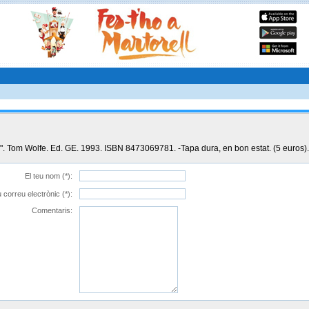
s". Tom Wolfe. Ed. GE. 1993. ISBN 8473069781. -Tapa dura, en bon estat. (5 euros).
El teu nom (*):
u correu electrònic (*):
Comentaris: