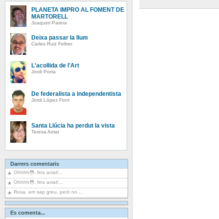
PLANETA IMPRO AL FOMENT DE
MARTORELL
Joaquim Parera
Deixa passar la llum
Carles Ruiz Feltrer
L'acollida de l'Art
Jordi Porta
De federalista a independentista
Jordi López Font
Santa Llúcia ha perdut la vista
Teresa Amat
Darrers comentaris
Ohhhh😳, fins aviat!...
Ohhhh😳, fins aviat!...
Rosa, em sap greu, però no ...
Es comenta...