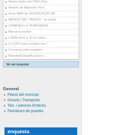
Noves tarifes del CIES (Cen...
Història de Martorell. Pers...
Nova WEB de l'ASSOCIACIÓ OR...
MERCAT DEL TRASTO - 4a edició
COMENÇA LA TEMPORADA
Marcar el territori
L’AEM torna a ‘fer el cabra...
La CUP busca entitats per f...
Connecta amb nosaltres
Resultats/Classificacions I...
Va ser popular
General
Plànol del municipi
Horaris i Transports
Tels. i adreces d'interès
Farmàcies de guardia
enquesta