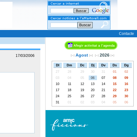
Buscar
Contacte
Agost
2026
17/03/2006
Dl
Dm
Dc
Dj
Dv
Ds
Dg
27
28
29
30
31
01
02
03
04
05
06
07
08
09
10
11
12
13
14
15
16
17
18
19
20
21
22
23
24
25
26
27
28
29
30
31
01
02
03
04
05
06