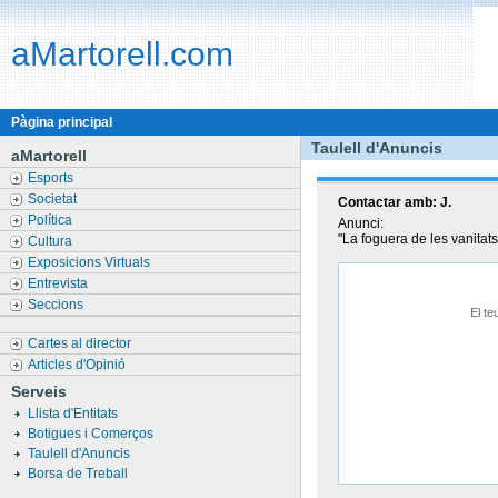
aMartorell.com
Pàgina principal
Taulell d'Anuncis
aMartorell
Esports
Societat
Contactar amb:
J.
Política
Anunci:
"La foguera de les vanitat
Cultura
Exposicions Virtuals
Entrevista
Seccions
El te
Cartes al director
Articles d'Opinió
Serveis
Llista d'Entitats
Botigues i Comerços
Taulell d'Anuncis
Borsa de Treball