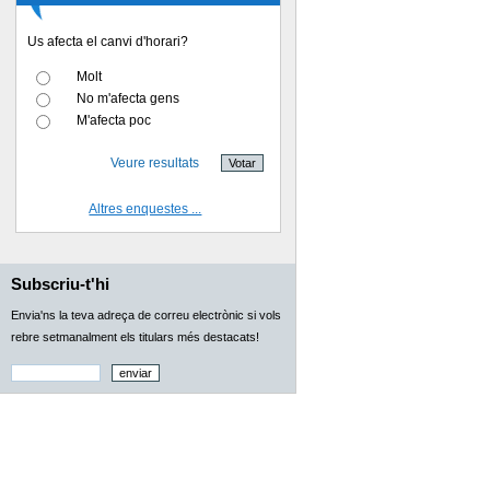
Us afecta el canvi d'horari?
Molt
No m'afecta gens
M'afecta poc
Veure resultats
Altres enquestes ...
Subscriu-t'hi
Envia'ns la teva adreça de correu electrònic si vols
rebre setmanalment els titulars més destacats!