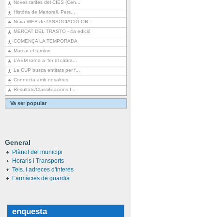
Noves tarifes del CIES (Cen...
Història de Martorell. Pers...
Nova WEB de l'ASSOCIACIÓ OR...
MERCAT DEL TRASTO - 4a edició
COMENÇA LA TEMPORADA
Marcar el territori
L’AEM torna a ‘fer el cabra...
La CUP busca entitats per f...
Connecta amb nosaltres
Resultats/Classificacions I...
Va ser popular
General
Plànol del municipi
Horaris i Transports
Tels. i adreces d'interès
Farmàcies de guardia
enquesta