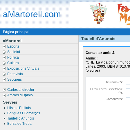
aMartorell.com
Pàgina principal
Taulell d'Anuncis
aMartorell
Esports
Societat
Contactar amb:
J.
Política
Anunci:
"CHE. La vida por un mundo
Cultura
Janés, 2003. ISBN 84013784
Exposicions Virtuals
(5 euros)
Entrevista
Seccions
El teu nom (*):
El teu correu electrònic
Cartes al director
(*):
Articles d'Opinió
Comentaris:
Serveis
Llista d'Entitats
Botigues i Comerços
Taulell d'Anuncis
Borsa de Treball