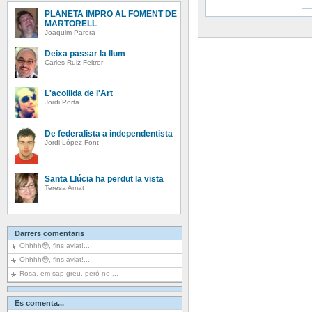
PLANETA IMPRO AL FOMENT DE
MARTORELL
Joaquim Parera
Deixa passar la llum
Carles Ruiz Feltrer
L'acollida de l'Art
Jordi Porta
De federalista a independentista
Jordi López Font
Santa Llúcia ha perdut la vista
Teresa Amat
Darrers comentaris
Ohhhh😳, fins aviat!...
Ohhhh😳, fins aviat!...
Rosa, em sap greu, però no ...
Es comenta...