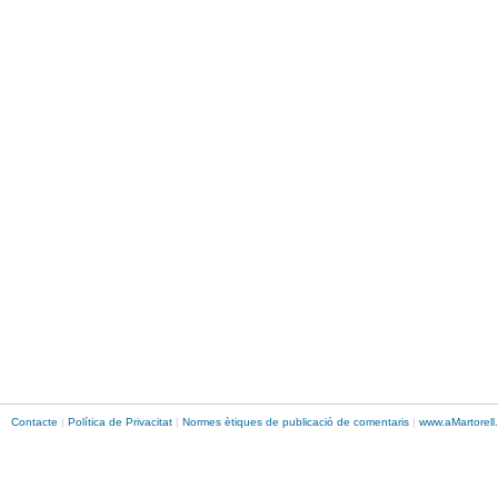
Contacte
|
Política de Privacitat
|
Normes ètiques de publicació de comentaris
|
www.
aMartorell