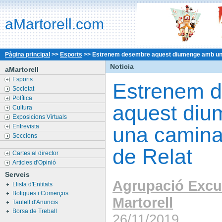
aMartorell.com
Pàgina principal
>>
Esports
>>
Estrenem desembre aquest diumenge amb una 
Noticia
aMartorell
Esports
Estrenem 
Societat
Política
aquest di
Cultura
Exposicions Virtuals
Entrevista
una caminad
Seccions
de Relat
Cartes al director
Articles d'Opinió
Serveis
Agrupació Excu
Llista d'Entitats
Botigues i Comerços
Martorell
Taulell d'Anuncis
Borsa de Treball
26/11/2019