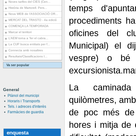
Noves tarifes del CIES (Cen...
temps d'apunta
Història de Martorell. Pers...
Nova WEB de l'ASSOCIACIÓ OR...
procediments habi
MERCAT DEL TRASTO - 4a edició
COMENÇA LA TEMPORADA
oficines del cl
Marcar el territori
L’AEM torna a ‘fer el cabra...
Municipal) el d
La CUP busca entitats per f...
Connecta amb nosaltres
vespre) o bé 
Resultats/Classificacions I...
Va ser popular
excursionista.ma
La caminad
General
Plànol del municipi
quilòmetres, amb
Horaris i Transports
Tels. i adreces d'interès
de poc més de
Farmàcies de guardia
hores i mitja de
enquesta