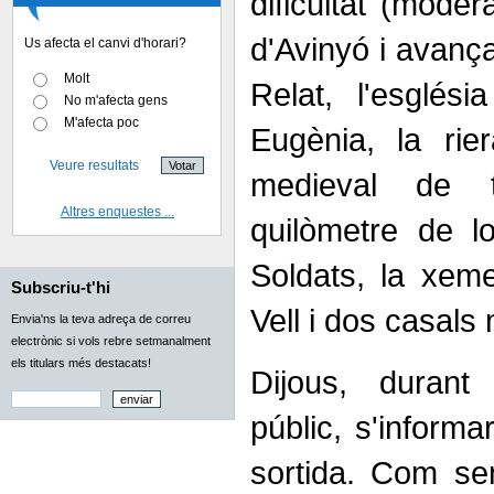
dificultat (moder
d'Avinyó i avanç
Us afecta el canvi d'horari?
Molt
Relat, l'esglés
No m'afecta gens
M'afecta poc
Eugènia, la rie
Veure resultats
medieval de t
Altres enquestes ...
quilòmetre de lo
Soldats, la xeme
Subscriu-t'hi
Vell i dos casals
Envia'ns la teva adreça de correu
electrònic si vols rebre setmanalment
els titulars més destacats!
Dijous, durant 
públic, s'informa
sortida. Com se