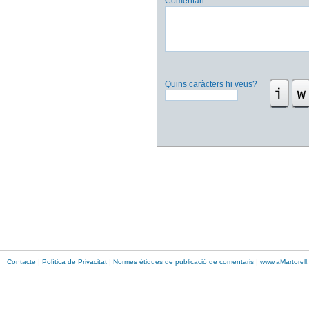
Comentari
Quins caràcters hi veus?
Contacte
|
Política de Privacitat
|
Normes ètiques de publicació de comentaris
|
www.
aMartorell