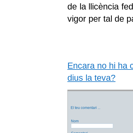
de la llicència f
vigor per tal de pa
Encara no hi ha co
dius la teva?
El teu comentari
...
Nom