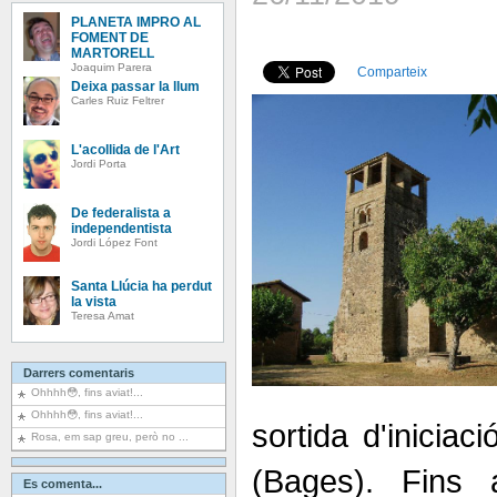
PLANETA IMPRO AL
FOMENT DE
MARTORELL
Joaquim Parera
Comparteix
Deixa passar la llum
Carles Ruiz Feltrer
L'acollida de l'Art
Jordi Porta
De federalista a
independentista
Jordi López Font
Santa Llúcia ha perdut
la vista
Teresa Amat
Darrers comentaris
Ohhhh😳, fins aviat!...
Ohhhh😳, fins aviat!...
sortida d'iniciac
Rosa, em sap greu, però no ...
(Bages). Fins 
Es comenta...