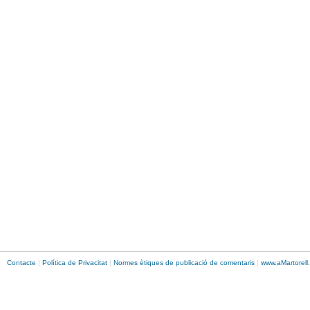
Contacte
|
Política de Privacitat
|
Normes ètiques de publicació de comentaris
|
www.
aMartorell