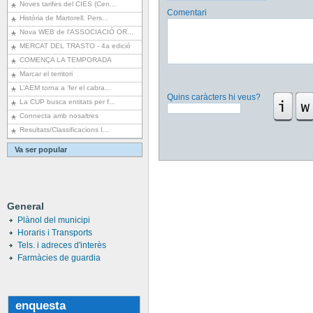
Noves tarifes del CIES (Cen...
Comentari
Història de Martorell. Pers...
Nova WEB de l'ASSOCIACIÓ OR...
MERCAT DEL TRASTO - 4a edició
COMENÇA LA TEMPORADA
Marcar el territori
L’AEM torna a ‘fer el cabra...
Quins caràcters hi veus?
La CUP busca entitats per f...
Connecta amb nosaltres
Resultats/Classificacions I...
Va ser popular
General
Plànol del municipi
Horaris i Transports
Tels. i adreces d'interès
Farmàcies de guardia
enquesta