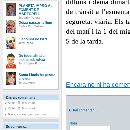
dilluns i demà dimart
PLANETA IMPRO AL
de trànsit a l’esmentat
FOMENT DE
MARTORELL
Joaquim Parera
seguretat viària. Els t
Deixa passar la llum
Carles Ruiz Feltrer
del matí i la 1 del mi
5 de la tarda.
L'acollida de l'Art
Jordi Porta
De federalista a
independentista
Jordi López Font
Santa Llúcia ha perdut
la vista
Teresa Amat
Encara no hi ha comentar
Darrers comentaris
Ohhhh😳, fins aviat!...
Ohhhh😳, fins aviat!...
El teu comentari
...
Rosa, em sap greu, però no ...
Nom
Es comenta...