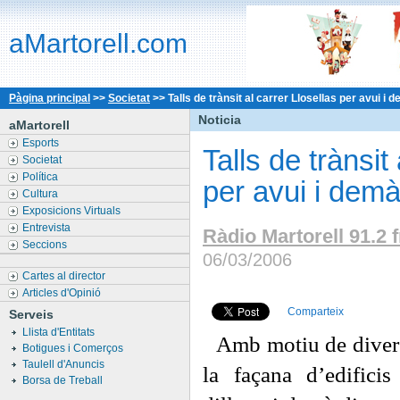
aMartorell.com
Pàgina principal
>>
Societat
>>
Talls de trànsit al carrer Llosellas per avui i
Noticia
aMartorell
Esports
Talls de trànsit
Societat
Política
per avui i demà
Cultura
Exposicions Virtuals
Entrevista
Ràdio Martorell 91.2 
Seccions
06/03/2006
Cartes al director
Articles d'Opinió
Comparteix
Serveis
Llista d'Entitats
Amb motiu de divers
Botigues i Comerços
Taulell d'Anuncis
la façana d’edificis
Borsa de Treball