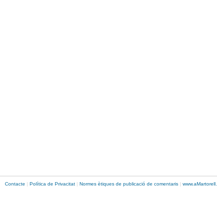
Contacte
|
Política de Privacitat
|
Normes ètiques de publicació de comentaris
|
www.
aMartorell