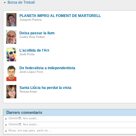
Borsa de Treball
PLANETA IMPRO AL FOMENT DE MARTORELL
Joaquim Parera
Deixa passar la llum
Carles Ruiz Feltrer
L'acollida de l'Art
Jordi Porta
De federalista a independentista
Jordi López Font
Santa Llúcia ha perdut la vista
Teresa Amat
Darrers comentaris
Ohhhh😳, fins aviat!...
Ohhhh😳, fins aviat!...
Rosa, em sap greu, però no ...