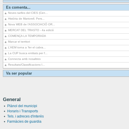
Es comenta...
Noves tarifes del CIES (Cen...
Història de Martorell. Pers...
Nova WEB de l'ASSOCIACIÓ OR...
MERCAT DEL TRASTO - 4a edició
COMENÇA LA TEMPORADA
Marcar el territori
L’AEM torna a ‘fer el cabra...
La CUP busca entitats per f...
Connecta amb nosaltres
Resultats/Classificacions I...
Va ser popular
General
Plànol del municipi
Horaris i Transports
Tels. i adreces d'interès
Farmàcies de guardia