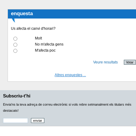
enquesta
Us afecta el canvi d'horari?
Molt
No m'afecta gens
M'afecta poc
Veure resultats
Altres enquestes ...
Subscriu-t'hi
Envia'ns la teva adreça de correu electrònic si vols rebre setmanalment els titulars més
destacats!