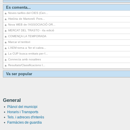
Es comenta...
Noves tarifes del CIES (Cen...
Història de Martorell. Pers...
Nova WEB de l'ASSOCIACIÓ OR...
MERCAT DEL TRASTO - 4a edició
COMENÇA LA TEMPORADA
Marcar el territori
L’AEM torna a ‘fer el cabra...
La CUP busca entitats per f...
Connecta amb nosaltres
Resultats/Classificacions I...
Va ser popular
General
Plànol del municipi
Horaris i Transports
Tels. i adreces d'interès
Farmàcies de guardia