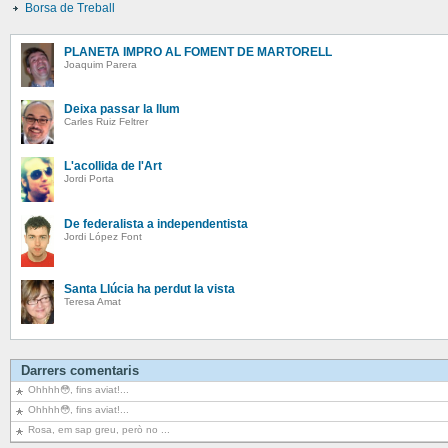
Borsa de Treball
PLANETA IMPRO AL FOMENT DE MARTORELL
Joaquim Parera
Deixa passar la llum
Carles Ruiz Feltrer
L'acollida de l'Art
Jordi Porta
De federalista a independentista
Jordi López Font
Santa Llúcia ha perdut la vista
Teresa Amat
Darrers comentaris
Ohhhh😳, fins aviat!...
Ohhhh😳, fins aviat!...
Rosa, em sap greu, però no ...