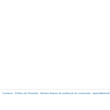
Contacte
|
Política de Privacitat
|
Normes ètiques de publicació de comentaris
|
www.
aMartorell