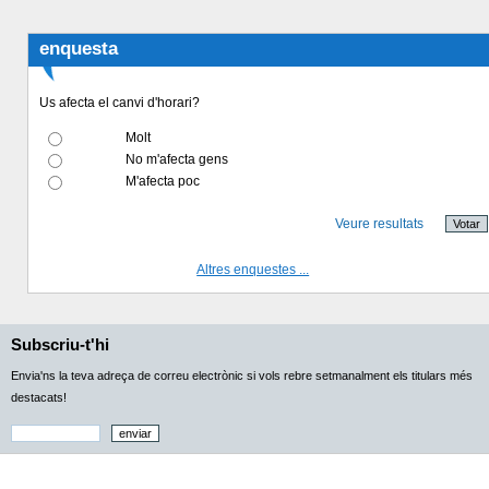
enquesta
Us afecta el canvi d'horari?
Molt
No m'afecta gens
M'afecta poc
Veure resultats
Altres enquestes ...
Subscriu-t'hi
Envia'ns la teva adreça de correu electrònic si vols rebre setmanalment els titulars més
destacats!