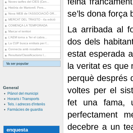
feina francament 
Noves tarifes del CIES (Cen...
Història de Martorell. Pers...
se’ls dona força 
Nova WEB de l'ASSOCIACIÓ OR...
MERCAT DEL TRASTO - 4a edició
COMENÇA LA TEMPORADA
La arribada al f
Marcar el territori
L’AEM torna a ‘fer el cabra...
dos dels habitan
La CUP busca entitats per f...
Connecta amb nosaltres
estat esperada a
Resultats/Classificacions I...
la veritat es que
Va ser popular
perquè després 
General
voltes per el sis
Plànol del municipi
Horaris i Transports
fet una fama,
Tels. i adreces d'interès
Farmàcies de guardia
perfectament 
decebre a un tea
enquesta