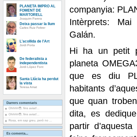
PLANETA IMPRO AL
companyia: PLA
FOMENT DE
MARTORELL
Joaquim Parera
Intèrprets: Ma
Deixa passar la llum
Carles Ruiz Feltrer
Galán.
L'acollida de l'Art
Jordi Porta
Hi ha un petit p
De federalista a
planeta OMEGA3 
independentista
Jordi López Font
que es diu P
Santa Llúcia ha perdut
la vista
habitants d’aque
Teresa Amat
que quan troben
Darrers comentaris
Ohhhh😳, fins aviat!...
dita, es dedique
Ohhhh😳, fins aviat!...
Rosa, em sap greu, però no ...
partir d’aquesta 
Es comenta...