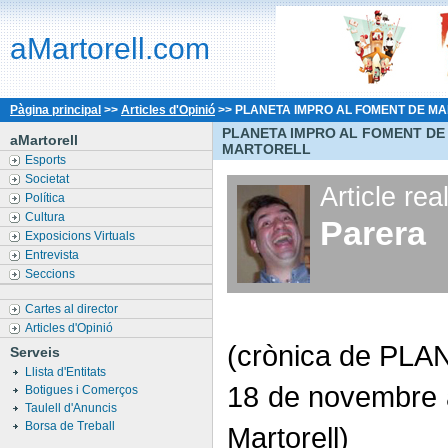
aMartorell.com
Pàgina principal
>>
Articles d'Opinió
>>
PLANETA IMPRO AL FOMENT DE M
PLANETA IMPRO AL FOMENT DE
aMartorell
MARTORELL
Esports
Societat
Article rea
Política
Cultura
Parera
Exposicions Virtuals
Entrevista
Seccions
Cartes al director
Articles d'Opinió
(crònica de PLA
Serveis
Llista d'Entitats
18 de novembre a
Botigues i Comerços
Taulell d'Anuncis
Borsa de Treball
Martorell)