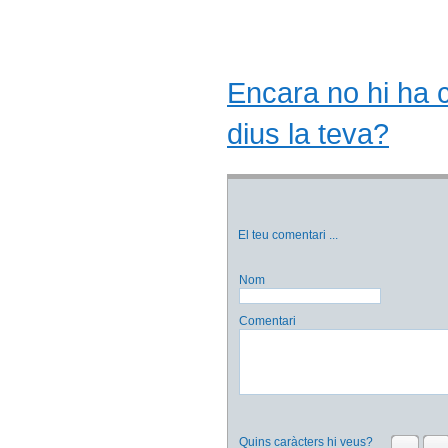
Encara no hi ha co
dius la teva?
El teu comentari
...
Nom
Comentari
Quins caràcters hi veus?