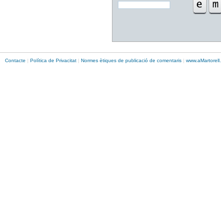
Contacte
|
Política de Privacitat
|
Normes ètiques de publicació de comentaris
|
www.
aMartorell