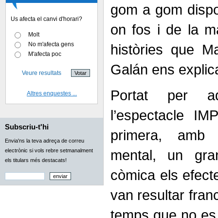
gom a gom dispos
Us afecta el canvi d'horari?
on fos i de la m
Molt
No m'afecta gens
històries que M
M'afecta poc
Galán ens explic
Veure resultats
Portat per a
Altres enquestes ...
l’espectacle I
Subscriu-t'hi
primera, amb 
Envia'ns la teva adreça de correu
mental, un gra
electrònic si vols rebre setmanalment
els titulars més destacats!
còmica els efecte
van resultar fran
temps que no es v