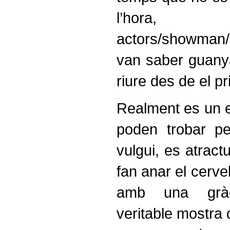
l’hora
actors/showma
van saber guanya
riure des de el 
Realment es un e
poden trobar p
vulgui, es atract
fan anar el cerve
amb una gràc
veritable mostra 