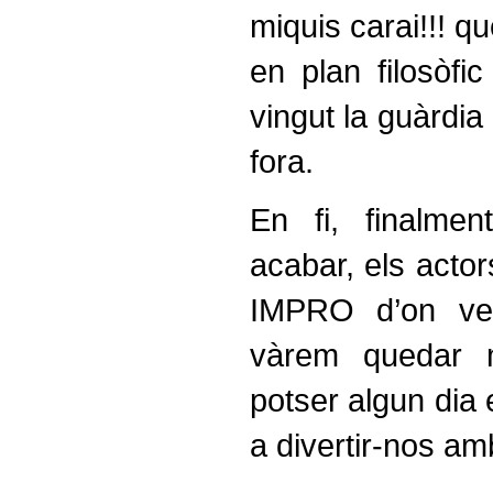
miquis carai!!! q
en plan filosòfi
vingut la guàrdia 
fora.
En fi, finalmen
acabar, els actor
IMPRO d’on ven
vàrem quedar m
potser algun dia e
a divertir-nos am