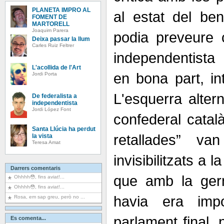
PLANETA IMPRO AL
al estat del be
FOMENT DE
MARTORELL
Joaquim Parera
podia preveure
Deixa passar la llum
Carles Ruiz Feltrer
independentista 
L'acollida de l'Art
en bona part, in
Jordi Porta
L'esquerra altern
De federalista a
independentista
Jordi López Font
confederal català
Santa Llúcia ha perdut
retallades” v
la vista
Teresa Amat
invisibilitzats a 
Darrers comentaris
que amb la ger
Ohhhh😳, fins aviat!...
Ohhhh😳, fins aviat!...
havia era impos
Rosa, em sap greu, però no ...
parlament final, 
Es comenta...