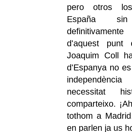
pero otros lo
España sin
definitivament
d'aquest punt d
Joaquim Coll ha
d'Espanya no es 
independènc
necessitat h
comparteixo. ¡Ah
tothom a Madrid.
en parlen ja us ho