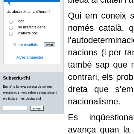
Us afecta el canvi d'horari?
Qui em coneix 
Molt
només català, q
No m'afecta gens
M'afecta poc
l'autodetermina
Veure resultats
nacions (i per ta
Altres enquestes ...
també sap que no
contrari, els pro
Subscriu-t'hi
dreta que s'emb
Envia'ns la teva adreça de correu
electrònic si vols rebre setmanalment
nacionalisme.
els titulars més destacats!
Es inqüestion
avança quan la