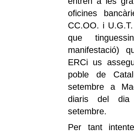
entren a les gra
oficines bancàr
CC.OO. i U.G.T.
que tingues
manifestació) q
ERCi us assegu
poble de Cata
setembre a Mad
diaris del di
setembre.
Per tant intent