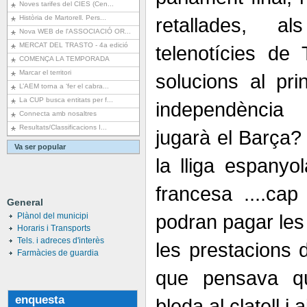
Noves tarifes del CIES (Cen...
Història de Martorell. Pers...
retallades, al
Nova WEB de l'ASSOCIACIÓ OR...
MERCAT DEL TRASTO - 4a edició
telenotícies de 
COMENÇA LA TEMPORADA
Marcar el territori
solucions al pri
L’AEM torna a ‘fer el cabra...
La CUP busca entitats per f...
independència
Connecta amb nosaltres
Resultats/Classificacions I...
jugarà el Barça? 
Va ser popular
la lliga espanyol
francesa ....ca
General
podran pagar les 
Plànol del municipi
Horaris i Transports
Tels. i adreces d'interès
les prestacions d'
Farmàcies de guardia
que pensava qu
enquesta
bleda al clatell i