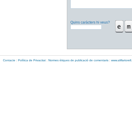
Quins caràcters hi veus?
Contacte
|
Política de Privacitat
|
Normes ètiques de publicació de comentaris
|
www.
aMartorell