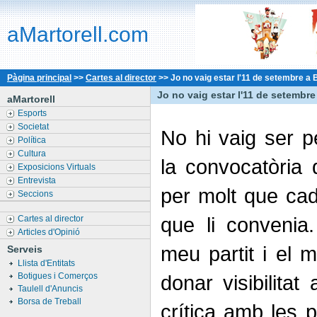
aMartorell.com
Pàgina principal
>>
Cartes al director
>>
Jo no vaig estar l'11 de setembre a
Jo no vaig estar l'11 de setembr
aMartorell
Esports
Societat
No hi vaig ser p
Política
Cultura
la convocatòria
Exposicions Virtuals
Entrevista
per molt que cad
Seccions
que li convenia
Cartes al director
Articles d'Opinió
meu partit i el 
Serveis
Llista d'Entitats
Botigues i Comerços
donar visibilitat
Taulell d'Anuncis
Borsa de Treball
crítica amb les p