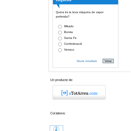
Quina és la teva màquina de vapor
preferida?
Mikado
Bonita
Santa Fe
Confederació
Verraco
Veure resultats
Un producte de:
Col.labora: