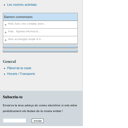
Les nostres activitats
Darrers comentaris
Hola Joan, ens complau anun...
Hola . Agrairia informació...
Hem aconseguit omplir el tr...
General
Plànol de la ciutat
Horaris i Transports
Subscriu-te
Envia'ns la teva adreça de correu electrònic si vols rebre
periòdicament els titulars de la nostra entitat !