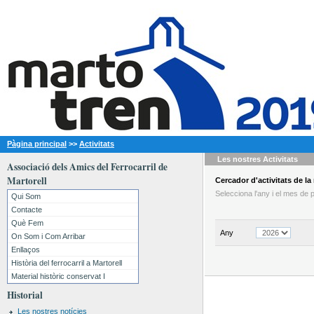
Pàgina principal
>>
Activitats
Les nostres
Activitats
Associació dels Amics del Ferrocarril de
Martorell
Cercador
d'activitats
de la 
Selecciona l'any i el mes de
Qui Som
Contacte
Què Fem
Any
On Som i Com Arribar
Enllaços
Història del ferrocarril a Martorell
Material històric conservat I
Historial
Les nostres notícies