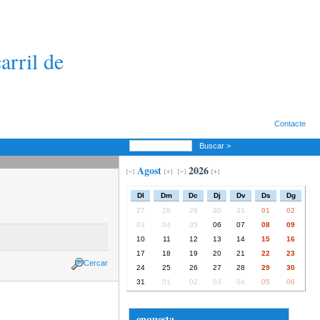
arril de
Contacte
Buscar >
Agost
2026
Dl
Dm
Dc
Dj
Dv
Ds
Dg
27
28
29
30
31
01
02
03
04
05
06
07
08
09
10
11
12
13
14
15
16
17
18
19
20
21
22
23
Cercar
24
25
26
27
28
29
30
31
01
02
03
04
05
06
enquesta