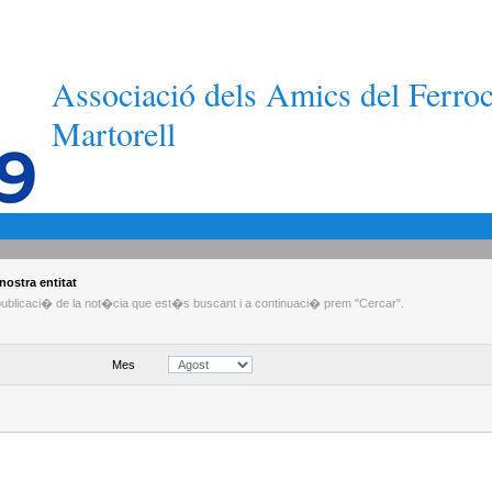
Associació dels Amics del Ferroc
Martorell
nostra entitat
 publicaci� de la not�cia que est�s buscant i a continuaci� prem "Cercar".
Mes