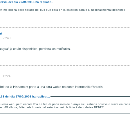
09:36
del dia
20/05/2018
ha replicat...
en me podria decir horario del bus que para en la estacion para ir al hospital mental deartorell!!
rt
22:40
guagua" ja estàn disponibles, perdona les molèsties.
12:24
ink de la Hispano et porta a una altra web q no conte informació d'horaris.
:33
del dia
17/05/2006
ha replicat...
questa web, però encara l'ha de fer. Ja porta més de 5 anys així, i abans posava q stava en cons
vergonya l'igualadina xD! alhora, falten els horaris del soler i sauret i la línia 7 de rodalies RENFE