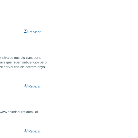
Replicar
ensiva de tots els transports
i pels que reben subvenció) però
tre servei ens els darrers anys
Replicar
//www.solerisauret.com i el
Replicar