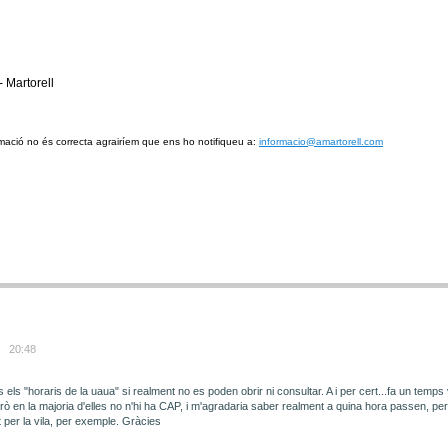
- Martorell
mació no és correcta
agrairíem
que ens ho notifiqueu a:
informacio@amartorell.com
20:48
 els "horaris de la uaua" si realment no es poden obrir ni consultar. A i per cert...fa un temps
ò en la majoria d'elles no n'hi ha CAP, i m'agradaria saber realment a quina hora passen, pe
 per la vila, per exemple. Gràcies