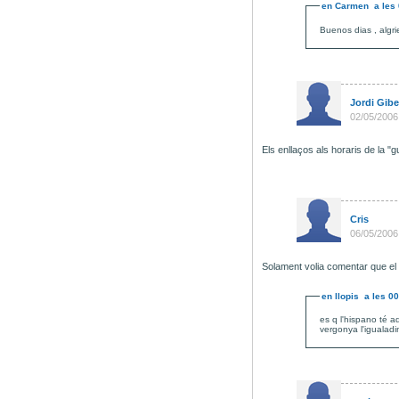
en
Carmen
a les
Buenos dias , algri
Jordi Gibe
02/05/2006
Els enllaços als horaris de la "
Cris
06/05/2006
Solament volia comentar que el l
en
llopis
a les
00
es q l'hispano té a