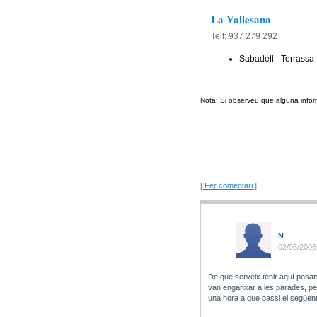
La Vallesana
Telf: 937 279 292
Sabadell - Terrassa 
Nota: Si observeu que alguna infor
[ Fer comentari ]
N
02/05/2006
De que serveix tenir aquí posats
van enganxar a les parades, per
una hora a que passi el següent