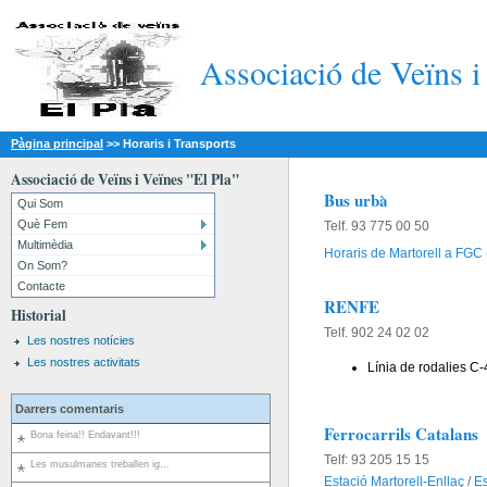
Associació de Veïns i
Pàgina principal
>>
Horaris i Transports
Associació de Veïns i Veïnes "El Pla"
Bus urbà
Qui Som
Què Fem
Telf. 93 775 00 50
Multimèdia
Horaris de Martorell a FGC (
On Som?
Contacte
RENFE
Historial
Telf. 902 24 02 02
Les nostres notícies
Les nostres activitats
Línia de rodalies C
Darrers comentaris
Ferrocarrils Catalans
Bona feina!! Endavant!!!
Telf: 93 205 15 15
Les musulmanes treballen ig...
Estació Martorell-Enllaç
/
Es