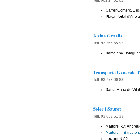
Telf. 902 24 02 02
Carrer Comerç, 1 (
Plaça Portal d'Anoia,
Alsina Graells
Telf. 93 265 65 92
Barcelona-Balaguer-
Transports Generals d
Telf. 93 778 00 88
Santa Maria de Vilal
Soler i Sauret
Telf. 93 632 51 33
Martorell-St. Andre
Martorell - Barcelo
nocturn N-50