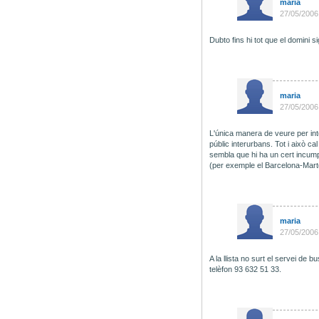
maria
27/05/2006
Dubto fins hi tot que el domini 
maria
27/05/2006
L'única manera de veure per inte
públic interurbans. Tot i això 
sembla que hi ha un cert incump
(per exemple el Barcelona-Martore
maria
27/05/2006
A la llista no surt el servei de 
telèfon 93 632 51 33.