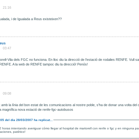
21:16
ualada, i de Igualada a Reus existeixen??
Reus
03:47
artorell-Vila dels FGC no funciona. En lloc diu la direcció de l'estació de rodalies RENFE. Vull 
 RENFE. A la web de RENFE tampoc diu la direcció! Penós!
09:08
 amb la línia del bon estat de les comunicacions al nostre poble, s'ha de donar una volta del c
a magnífica nova estació de renfe-fgc-autobusos
:05
del dia
28/03/2007
ha replicat...
 2 horas intentando averiguar cómo llegar al hospital de martorell con renfe o fgc y en ninguna pa
taciones, patético!