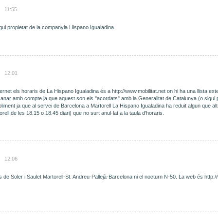
11:55
sigui propietat de la companyia Hispano Igualadina.
12:01
rnet els horaris de La Hispano Igualadina és a http://www.mobilitat.net on hi ha una llista ext
cal anar amb compte ja que aquest son els "acordats" amb la Generalitat de Catalunya (o sigu
liment ja que al servei de Barcelona a Martorell La Hispano Igualadina ha reduit algun que al
ll de les 18.15 o 18.45 diari) que no surt anul·lat a la taula d'horaris.
12:06
bus de Soler i Saulet Martorell-St. Andreu-Pallejà-Barcelona ni el nocturn N-50. La web és http: