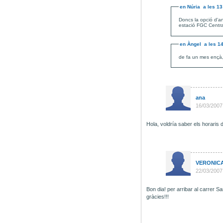
en
Núria
a les
13
Doncs la opció d'a
estació FGC Central
en
Àngel
a les
1
de fa un mes ençà, h
ana
16/03/2007
Hola, voldría saber els horaris d
VERONIC
22/03/2007
Bon dia! per arribar al carrer S
gràcies!!!