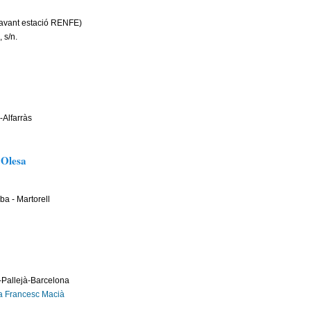
davant estació RENFE)
 s/n.
Alfarràs
'Olesa
ba - Martorell
u-Pallejà-Barcelona
na Francesc Macià