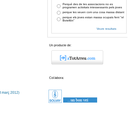
Perqué des de les associacions no es
programen activitats intessessants pels joves
perque les veuen com una cosa massa distant
perque els joves estan massa ocupats fent "el
Botellón"
Veure resultats
Un producte de:
Col.labora:
zat març 2012)