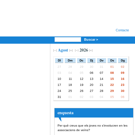
Contacte
Buscar >
Agost
2026
Dl
Dm
Dc
Dj
Dv
Ds
Dg
27
28
29
30
31
01
02
03
04
05
06
07
08
09
10
11
12
13
14
15
16
17
18
19
20
21
22
23
24
25
26
27
28
29
30
31
01
02
03
04
05
06
enquesta
Per què creus que els joves no s'involucren en les
associacions de veïns?