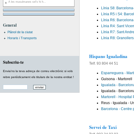
A les musulmanes sel's hi h...
Línia S8: Barcelona-
Línia R5 i S4: Barc
Línia R6: Barcelona
General
Línia R4: Sant Vicen
Línia R7: Sant Andre
Plànol de la ciutat
Línia R8: Granollers 
Horaris i Transports
Hispano Igualadina
Subscriu-te
Telf. 93 804 44 51
Envia'ns la teva adreça de correu electrònic si vols
Esparreguera - Marto
rebre periòdicament els titulars de la nostra entitat !
Guisona - Martorell
Igualada - Barcelona
Igualada - Barcelon
Martorell - Hospital 
Reus - Igualada - U
Barcelona - Centre p
Servei de Taxi