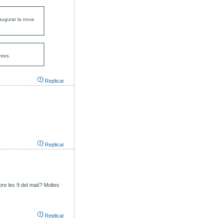
augurar la nova
tres.
Replicar
Replicar
obre les 9 del matí? Moltes
Replicar