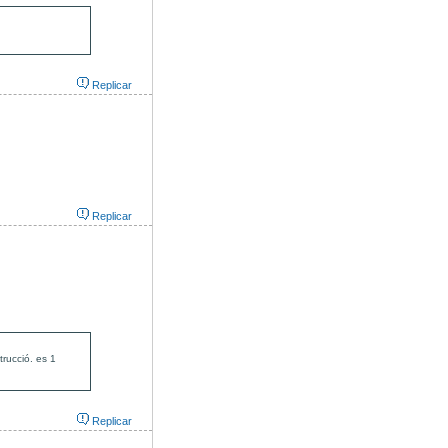
Replicar
Replicar
trucció. es 1
Replicar