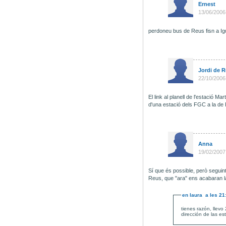
Ernest
13/06/2006
perdoneu bus de Reus fisn a Ig
Jordi de 
22/10/2006
El link al planell de l'estació M
d'una estació dels FGC a la de
Anna
19/02/2007
Sí que és possible, però seguint
Reus, que "ara" ens acabaran l
en
laura
a les
21
tienes razón, llevo
dirección de las es