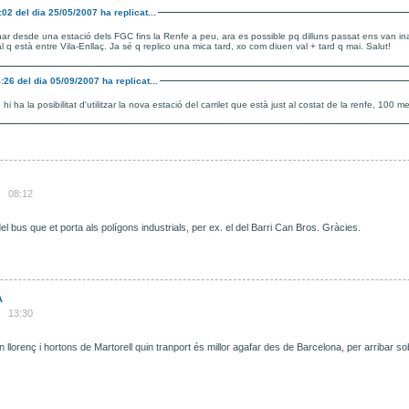
:02
del dia
25/05/2007
ha replicat...
nar desde una estació dels FGC fins la Renfe a peu, ara es possible pq dilluns passat ens van in
 q està entre Vila-Enllaç. Ja sé q replico una mica tard, xo com diuen val + tard q mai. Salut!
4:26
del dia
05/09/2007
ha replicat...
i ha la posibilitat d'utilitzar la nova estació del carrilet que està just al costat de la renfe, 100 me
08:12
el bus que et porta als polígons industrials, per ex. el del Barri Can Bros. Gràcies.
A
13:30
an llorenç i hortons de Martorell quin tranport és millor agafar des de Barcelona, per arribar s