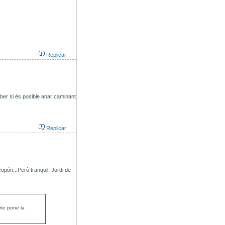
Replicar
saber si és posible anar caminant
Replicar
opón...Però tranquil, Jordi de
rte pone la