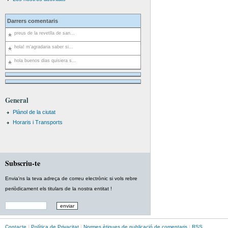
Darrers comentaris
preus de la revetlla de san...
hola! m'agradaria saber si...
hola buenos dias quisiera s...
General
Plànol de la ciutat
Horaris i Transports
Subscriu-te
Envia'ns la teva adreça de correu electrònic si vols rebre
periòdicament els titulars de la nostra entitat !
Contacte
|
Política de Privacitat
|
Normes ètiques de publicació de comentaris
|
RSS