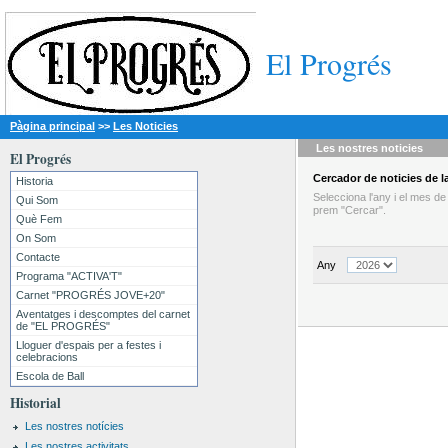
El Progrés
Pàgina principal
>>
Les Noticies
Les nostres
noticies
El Progrés
Cercador
de noticies
de la
Historia
Selecciona l'any i el mes d
Qui Som
prem "Cercar".
Què Fem
On Som
Contacte
Any
Programa "ACTIVA'T"
Carnet "PROGRÉS JOVE+20"
Aventatges i descomptes del carnet
de "EL PROGRÉS"
Lloguer d'espais per a festes i
celebracions
Escola de Ball
Historial
Les nostres notícies
Les nostres activitats