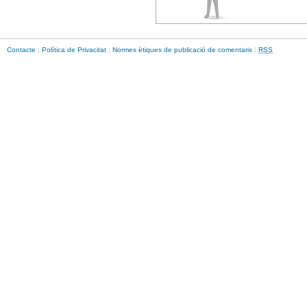
Contacte
|
Política de Privacitat
|
Normes ètiques de publicació de comentaris
|
RSS