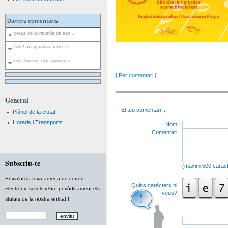
Darrers comentaris
preus de la revetlla de san...
hola! m'agradaria saber si...
hola buenos dias quisiera s...
[ Fer comentari ]
General
El teu comentari
...
Plànol de la ciutat
Horaris i Transports
Nom
Comentari
Subscriu-te
(màxim 500 caràct
Envia'ns la teva adreça de correu
Quins caràcters hi
electrònic si vols rebre periòdicament els
veus?
titulars de la nostra entitat !