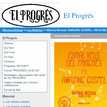
El Progrés
Pàgina principal
>>
Les Noticies
>>
Matinal Musical: AMAZING GOSPEL i VEUS D
Les nostres
noticies
El Progrés
Historia
Qui Som
Què Fem
On Som
Contacte
Programa "ACTIVA'T"
Carnet "PROGRÉS JOVE+20"
Aventatges i descomptes del carnet
de "EL PROGRÉS"
Lloguer d'espais per a festes i
celebracions
Escola de Ball
Historial
Les nostres notícies
Les nostres activitats