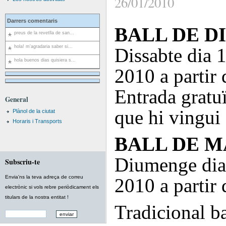
26/01/2010
Darrers comentaris
BALL DE D
preus de la revetlla de san...
hola! m'agradaria saber si...
Dissabte dia 1
hola buenos dias quisiera s...
2010 a partir 
Entrada gratu
General
que hi vingui 
Plànol de la ciutat
Horaris i Transports
BALL DE 
Diumenge dia 
Subscriu-te
Envia'ns la teva adreça de correu
2010 a partir 
electrònic si vols rebre periòdicament els
titulars de la nostra entitat !
Tradicional b