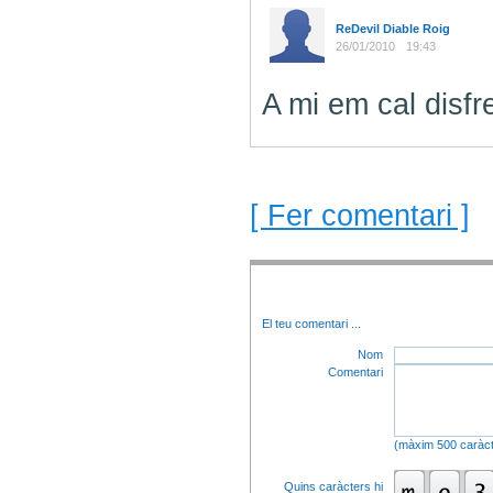
ReDevil Diable Roig
26/01/2010
19:43
A mi em cal disf
[ Fer comentari ]
El teu comentari
...
Nom
Comentari
(màxim 500 caràct
Quins caràcters hi