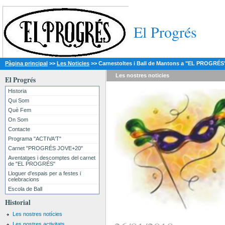
El Progrés
Pàgina principal
>>
Les Noticies
>>
Carnestoltes i Ball de Mantons a "EL PROGRÉS
Les nostres
noticies
El Progrés
Historia
Qui Som
Què Fem
On Som
Contacte
Programa "ACTIVA'T"
Carnet "PROGRÉS JOVE+20"
Aventatges i descomptes del carnet
de "EL PROGRÉS"
Lloguer d'espais per a festes i
celebracions
Escola de Ball
Historial
Les nostres notícies
Les nostres activitats