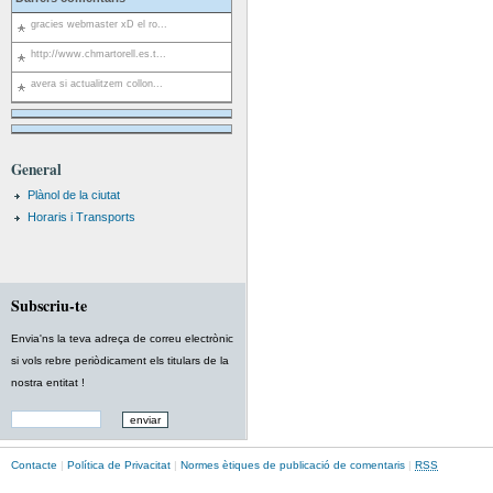
gracies webmaster xD el ro...
http://www.chmartorell.es.t...
avera si actualitzem collon...
General
Plànol de la ciutat
Horaris i Transports
Subscriu-te
Envia'ns la teva adreça de correu electrònic
si vols rebre periòdicament els titulars de la
nostra entitat !
Contacte
|
Política de Privacitat
|
Normes ètiques de publicació de comentaris
|
RSS