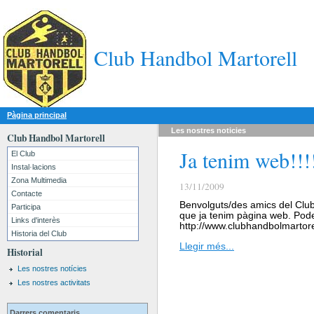
Club Handbol Martorell
Pàgina principal
Les nostres
noticies
Club Handbol Martorell
Ja tenim web!!!
El Club
Instal·lacions
Zona Multimedia
13/11/2009
Contacte
Benvolguts/des amics del Clu
Participa
que ja tenim pàgina web. Pode
Links d'interès
http://www.clubhandbolmartor
Historia del Club
Llegir més...
Historial
Les nostres notícies
Les nostres activitats
Darrers comentaris