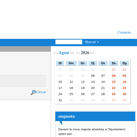
Contacte
Buscar >
Agost
2026
Dl
Dm
Dc
Dj
Dv
Ds
Dg
27
28
29
30
31
01
02
03
04
05
06
07
08
09
10
11
12
13
14
15
16
17
18
19
20
21
22
23
Cercar
24
25
26
27
28
29
30
31
01
02
03
04
05
06
enquesta
Davant la nova majoria absoluta a l'Ajuntament,
optes per...