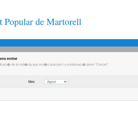
t Popular de Martorell
tra entitat
blicaci� de la not�cia que est�s buscant i a continuaci� prem "Cercar".
Mes