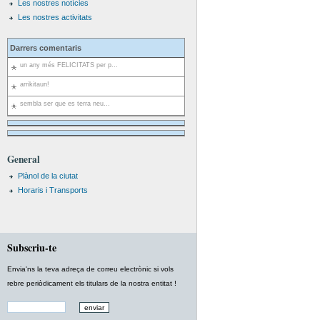
Les nostres notícies
Les nostres activitats
Darrers comentaris
un any més FELICITATS per p...
arrikitaun!
sembla ser que es terra neu...
General
Plànol de la ciutat
Horaris i Transports
Subscriu-te
Envia'ns la teva adreça de correu electrònic si vols
rebre periòdicament els titulars de la nostra entitat !