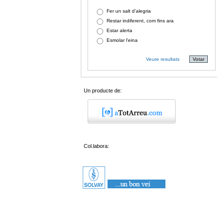
Fer un salt d'alegria
Restar indiferent, com fins ara
Estar alerta
Esmolar l'eina
Veure resultats
Un producte de:
Col.labora: