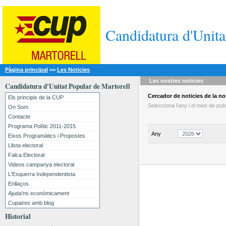
Candidatura d'Unita
Pàgina principal
>>
Les Noticies
Les nostres
noticies
Candidatura d'Unitat Popular de Martorell
Cercador
de noticies
de la nos
Els principis de la CUP
Selecciona l'any i el mes de pu
On Som
Contacte
Programa Polític 2011-2015
Any
Eixos Programàtics i Propostes
Llista electoral
Falca Electoral
Videos campanya electoral
L'Esquerra Independentista
Enllaços
Ajuda'ns econòmicament
Cupaires amb blog
Historial